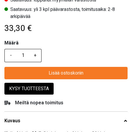
Saatavuus: yli 3 kpl päävarastosta, toimitusaika: 2-8
arkipäivää
33,30
€
Määrä
Määrä
Lisää ostoskoriin
KYSY TUOTTEESTA
Meiltä nopea toimitus
Kuvaus