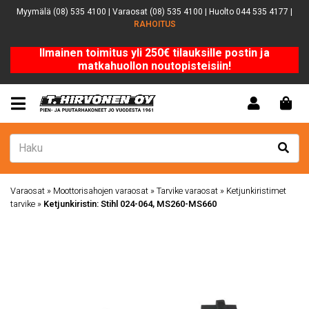
Myymälä (08) 535 4100 | Varaosat (08) 535 4100 | Huolto 044 535 4177 |
RAHOITUS
Ilmainen toimitus yli 250€ tilauksille postin ja
matkahuollon noutopisteisiin!
Varaosat
»
Moottorisahojen varaosat
»
Tarvike varaosat
»
Ketjunkiristimet
tarvike
»
Ketjunkiristin: Stihl 024-064, MS260-MS660