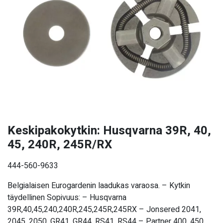
Keskipakokytkin: Husqvarna 39R, 40,
45, 240R, 245R/RX
444-560-9633
Belgialaisen Eurogardenin laadukas varaosa. – Kytkin
täydellinen Sopivuus: – Husqvarna
39R,40,45,240,240R,245,245R,245RX – Jonsered 2041,
2045, 2050, GR41, GR44, RS41, RS44 – Partner 400, 450,