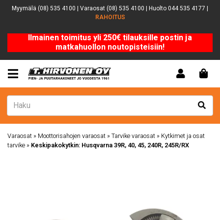
Myymälä (08) 535 4100 | Varaosat (08) 535 4100 | Huolto 044 535 4177 |
RAHOITUS
Ilmainen toimitus yli 250€ tilauksille postin ja
matkahuollon noutopisteisiin!
Varaosat
»
Moottorisahojen varaosat
»
Tarvike varaosat
»
Kytkimet ja osat
tarvike
»
Keskipakokytkin: Husqvarna 39R, 40, 45, 240R, 245R/RX