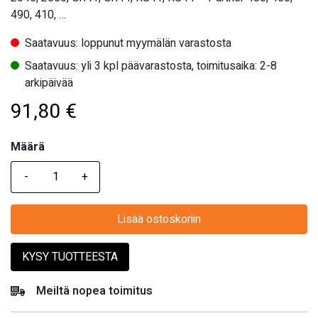
490, 410, …
Saatavuus: loppunut myymälän varastosta
Saatavuus: yli 3 kpl päävarastosta, toimitusaika: 2-8
arkipäivää
91,80
€
Määrä
Määrä
Lisää ostoskoriin
KYSY TUOTTEESTA
Meiltä nopea toimitus