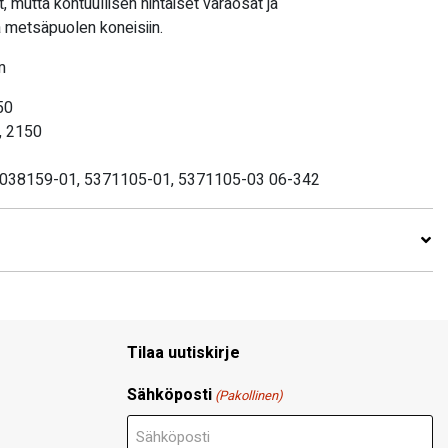
, mutta kohtuullisen hintaiset varaosat ja
ja metsäpuolen koneisiin.
m
50
, 2150
 5038159-01, 5371105-01, 5371105-03 06-342
Tilaa uutiskirje
Sähköposti
(Pakollinen)