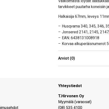
Valikoimasta löydät laadukkaat
tarvikkeet puutarha koneisiin 
Halkaisija 67mm, leveys 11m
– Husqvarna 340, 345, 346, 3
– Jonsered 2141, 2145, 2147
– EAN: 6438131008918
– Korvaa alkuperäisnumerot
Arviot (0)
Yhteystiedot
T.Hirvonen Oy
Myymälä (varaosat)
pimusehdot
(08) 535 4100