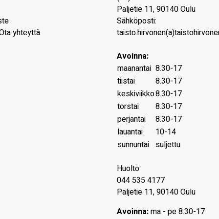
Paljetie 11
,
90140
Oulu
ste
Sähköposti:
Ota yhteyttä
taisto.hirvonen(a)taistohirvonen
Avoinna:
maanantai
8.30-17
tiistai
8.30-17
keskiviikko
8.30-17
torstai
8.30-17
perjantai
8.30-17
lauantai
10-14
sunnuntai
suljettu
Huolto
044 535 4177
Paljetie 11, 90140 Oulu
Avoinna:
ma - pe 8.30-17