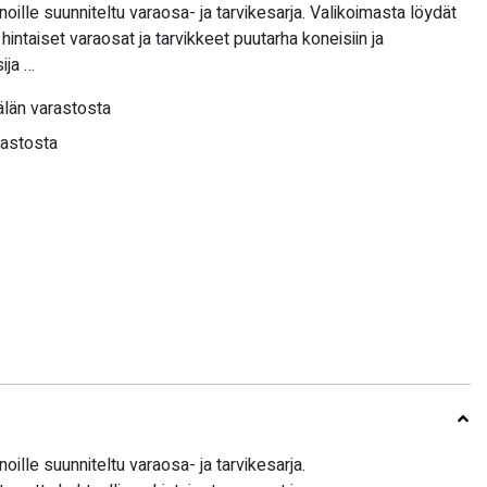
le suunniteltu varaosa- ja tarvikesarja. Valikoimasta löydät
hintaiset varaosat ja tarvikkeet puutarha koneisiin ja
ija …
län varastosta
rastosta
le suunniteltu varaosa- ja tarvikesarja.