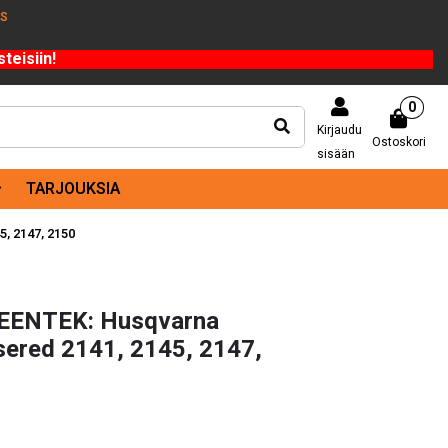
US
teisiin!
0
Kirjaudu
Ostoskori
sisään
TARJOUKSIA
, 2147, 2150
REENTEK: Husqvarna
sered 2141, 2145, 2147,