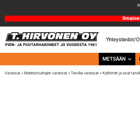
M
Ilmaine
Yhteystiedot/Ot
METSÄÄN
Varaosat
»
Moottorisahojen varaosat
»
Tarvike varaosat
»
Kytkimet ja osat tarvi