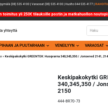
yymälä (08) 535 4100 | Varaosat (08) 535 4100 | Huolto 044 535 4177 |
RAHOIT
n toimitus yli 250€ tilauksille postin ja matkahuollon noutopis
a yhteyttä
PIHAAN JA PUUTARHAAN
VENEILYYN
VARAOSAT
ke
»
Keskipakokytki GREENTEK: Husqvarna 340,345,350 / Jonsered 2141, 2145
Keskipakokytki G
340,345,350 / Jon
2150
444-8R70-73