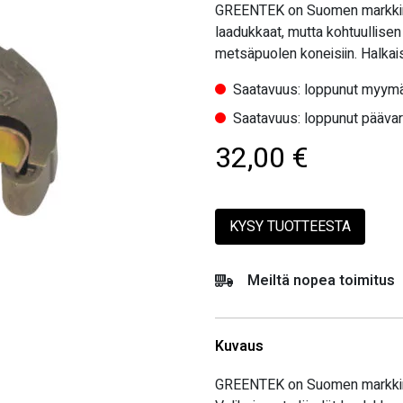
GREENTEK on Suomen markkinoil
laadukkaat, mutta kohtuullisen 
metsäpuolen koneisiin. Halkais
Saatavuus: loppunut myymä
Saatavuus: loppunut pääva
32,00
€
KYSY TUOTTEESTA
Meiltä nopea toimitus
Kuvaus
GREENTEK on Suomen markkinoil