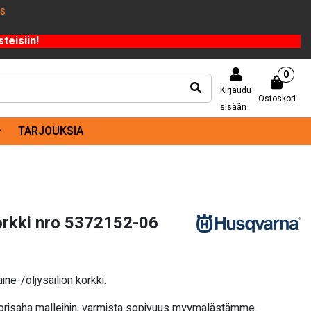
US
teisiin!
0
Kirjaudu
Ostoskori
sisään
TARJOUKSIA
orkki nro 5372152-06
ne-/öljysäiliön korkki.
torisaha malleihin, varmista sopivuus myymälästämme.