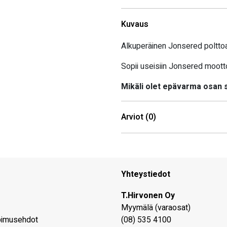
Kuvaus
Alkuperäinen Jonsered polttoai
Sopii useisiin Jonsered moot
Mikäli olet epävarma osan
Arviot (0)
Yhteystiedot
T.Hirvonen Oy
Myymälä (varaosat)
pimusehdot
(08) 535 4100