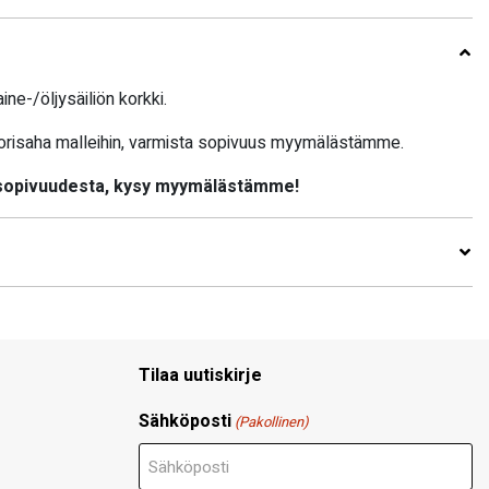
ne-/öljysäiliön korkki.
torisaha malleihin, varmista sopivuus myymälästämme.
 sopivuudesta, kysy myymälästämme!
Tilaa uutiskirje
Sähköposti
(Pakollinen)