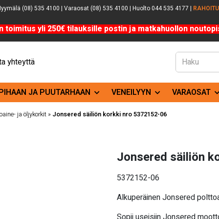
yymälä (08) 535 4100 | Varaosat (08) 535 4100 | Huolto 044 535 4177 |
RAHOIT
n toimitus yli 250€ tilauksille postin ja matkahuollon noutopis
a yhteyttä
PIHAAN JA PUUTARHAAN
VENEILYYN
VARAOSAT
oaine- ja öljykorkit
»
Jonsered säiliön korkki nro 5372152-06
Jonsered säiliön k
5372152-06
Alkuperäinen Jonsered polttoai
Sopii useisiin Jonsered moot