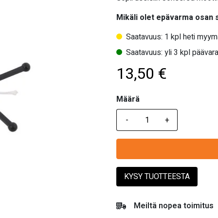
Mikäli olet epävarma osan
Saatavuus: 1 kpl heti myym
Saatavuus: yli 3 kpl päävara
13,50
€
Määrä
Määrä
KYSY TUOTTEESTA
Meiltä nopea toimitus