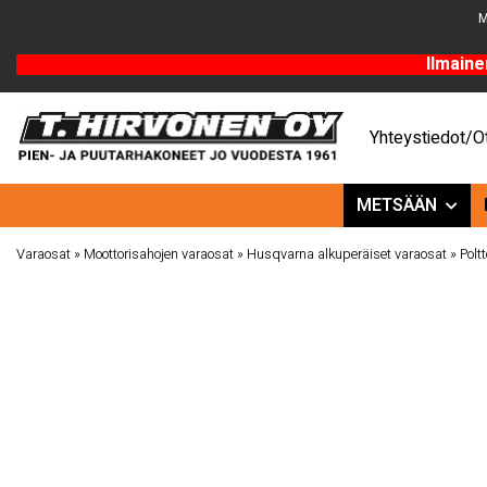
M
Ilmaine
Yhteystiedot/Ot
METSÄÄN
Varaosat
»
Moottorisahojen varaosat
»
Husqvarna alkuperäiset varaosat
»
Poltt