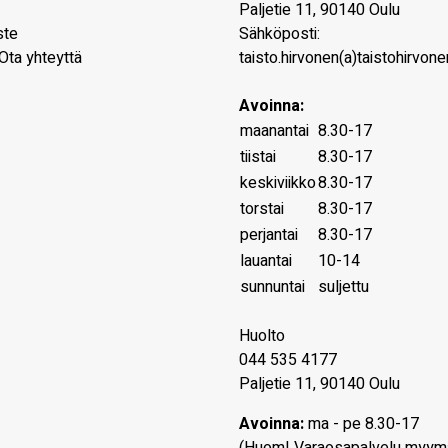
Paljetie 11
,
90140
Oulu
ste
Sähköposti:
Ota yhteyttä
taisto.hirvonen(a)taistohirvonen
Avoinna:
maanantai
8.30-17
tiistai
8.30-17
keskiviikko
8.30-17
torstai
8.30-17
perjantai
8.30-17
lauantai
10-14
sunnuntai
suljettu
Huolto
044 535 4177
Paljetie 11, 90140 Oulu
Avoinna:
ma - pe 8.30-17