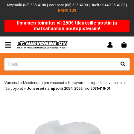
Myymälä (08) 535 4100 | Varaosat (08) 535 4100 | Huolto 044 535 4177 |
RAHOITUS
Ilmainen toimitus yli 250€ tilauksille postin ja
matkahuollon noutopisteisiin!
Varaosat
»
Moottorisahojen varaosat
»
Husqvarna alkuperäiset varaosat
»
Narupyörät
»
Jonsered narupyörä 2054, 2055 nro 5036418-01