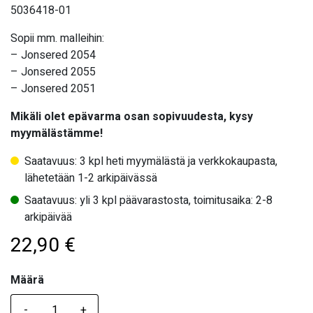
5036418-01
Sopii mm. malleihin:
– Jonsered 2054
– Jonsered 2055
– Jonsered 2051
Mikäli olet epävarma osan sopivuudesta, kysy
myymälästämme!
Saatavuus: 3 kpl heti myymälästä ja verkkokaupasta,
lähetetään 1-2 arkipäivässä
Saatavuus: yli 3 kpl päävarastosta, toimitusaika: 2-8
arkipäivää
22,90
€
Määrä
Määrä