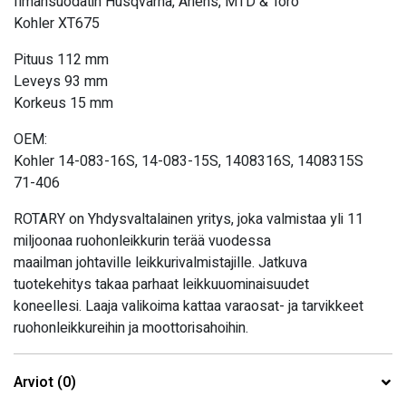
Ilmansuodatin Husqvarna, Ariens, MTD & Toro
Kohler XT675
Pituus 112 mm
Leveys 93 mm
Korkeus 15 mm
OEM:
Kohler 14-083-16S, 14-083-15S, 1408316S, 1408315S
71-406
ROTARY on Yhdysvaltalainen yritys, joka valmistaa yli 11
miljoonaa ruohonleikkurin terää vuodessa
maailman johtaville leikkurivalmistajille. Jatkuva
tuotekehitys takaa parhaat leikkuuominaisuudet
koneellesi. Laaja valikoima kattaa varaosat- ja tarvikkeet
ruohonleikkureihin ja moottorisahoihin.
Arviot (0)