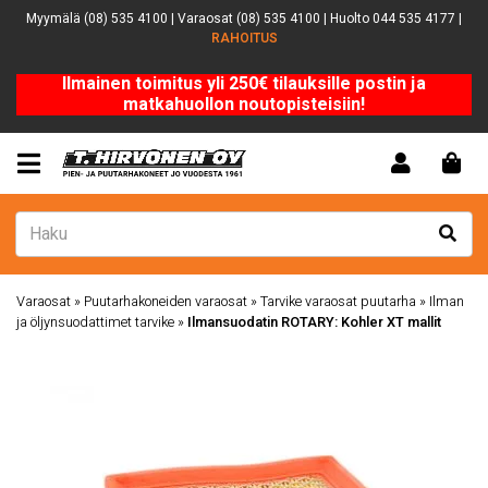
Myymälä (08) 535 4100 | Varaosat (08) 535 4100 | Huolto 044 535 4177 |
RAHOITUS
Ilmainen toimitus yli 250€ tilauksille postin ja
matkahuollon noutopisteisiin!
Varaosat
»
Puutarhakoneiden varaosat
»
Tarvike varaosat puutarha
»
Ilman
ja öljynsuodattimet tarvike
»
Ilmansuodatin ROTARY: Kohler XT mallit