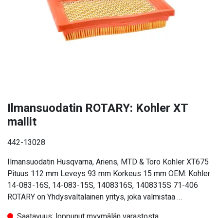
Ilmansuodatin ROTARY: Kohler XT
mallit
442-13028
Ilmansuodatin Husqvarna, Ariens, MTD & Toro Kohler XT675
Pituus 112 mm Leveys 93 mm Korkeus 15 mm OEM: Kohler
14-083-16S, 14-083-15S, 1408316S, 1408315S 71-406
ROTARY on Yhdysvaltalainen yritys, joka valmistaa …
Saatavuus: loppunut myymälän varastosta