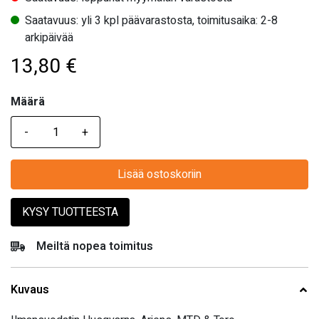
Saatavuus: yli 3 kpl päävarastosta, toimitusaika: 2-8
arkipäivää
13,80
€
Määrä
Määrä
Lisää ostoskoriin
KYSY TUOTTEESTA
Meiltä nopea toimitus
Kuvaus