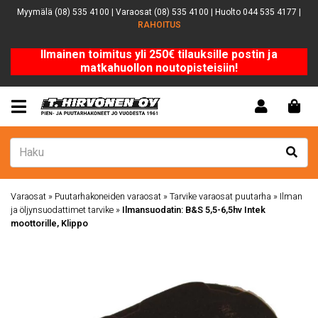
Myymälä (08) 535 4100 | Varaosat (08) 535 4100 | Huolto 044 535 4177 |
RAHOITUS
Ilmainen toimitus yli 250€ tilauksille postin ja
matkahuollon noutopisteisiin!
Varaosat
»
Puutarhakoneiden varaosat
»
Tarvike varaosat puutarha
»
Ilman
ja öljynsuodattimet tarvike
»
Ilmansuodatin: B&S 5,5-6,5hv Intek
moottorille, Klippo