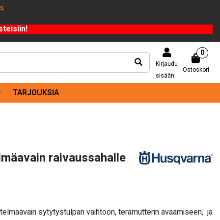
US
teisiin!
0
Kirjaudu
Ostoskori
sisään
TARJOUKSIA
lmäavain raivaussahalle
elmäavain sytytystulpan vaihtoon, terämutterin avaamiseen, ja