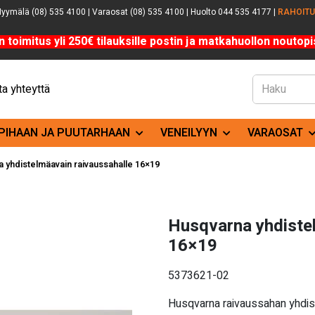
yymälä (08) 535 4100 | Varaosat (08) 535 4100 | Huolto 044 535 4177 |
RAHOIT
n toimitus yli 250€ tilauksille postin ja matkahuollon noutopis
a yhteyttä
PIHAAN JA PUUTARHAAN
VENEILYYN
VARAOSAT
 yhdistelmäavain raivaussahalle 16×19
Husqvarna yhdiste
16×19
5373621-02
Husqvarna raivaussahan yhdist