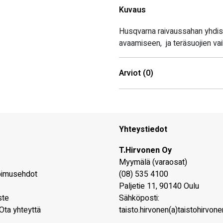
Kuvaus
Husqvarna raivaussahan yhdist
avaamiseen, ja teräsuojien v
Arviot (0)
Yhteystiedot
T.Hirvonen Oy
Myymälä (varaosat)
pimusehdot
(08) 535 4100
Paljetie 11
,
90140
Oulu
ste
Sähköposti:
Ota yhteyttä
taisto.hirvonen(a)taistohirvonen