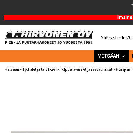
M
Ilmaine
Yhteystiedot/Ot
METSÄÄN
Metsään
»
Työkalut ja tarvikkeet
»
Tulppa-avaimet ja rasvaprässit
»
Husqvarna