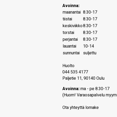
Avoinna:
maanantai
8.30-17
tiistai
8.30-17
keskiviikko
8.30-17
torstai
8.30-17
perjantai
8.30-17
lauantai
10-14
sunnuntai
suljettu
Huolto
044 535 4177
Paljetie 11, 90140 Oulu
Avoinna:
ma - pe 8.30-17
(Huom! Varaosapalvelu myym
Ota yhteyttä lomake