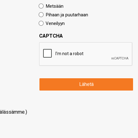
Metsään
Pihaan ja puutarhaan
Veneilyyn
CAPTCHA
älässämme.)