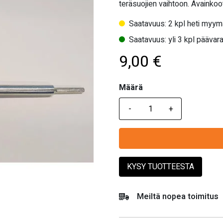
teräsuojien vaihtoon. Avaink
Saatavuus: 2 kpl heti myym
Saatavuus: yli 3 kpl päävara
9,00
€
Määrä
Määrä
KYSY TUOTTEESTA
Meiltä nopea toimitus