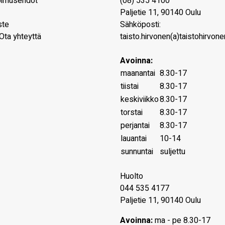
pimusehdot
(08) 535 4100
Paljetie 11
,
90140
Oulu
ste
Sähköposti:
Ota yhteyttä
taisto.hirvonen(a)taistohirvonen
Avoinna:
maanantai
8.30-17
tiistai
8.30-17
keskiviikko
8.30-17
torstai
8.30-17
perjantai
8.30-17
lauantai
10-14
sunnuntai
suljettu
Huolto
044 535 4177
Paljetie 11, 90140 Oulu
Avoinna:
ma - pe 8.30-17