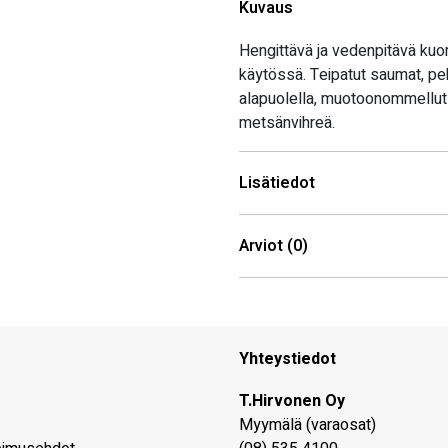
Kuvaus
Hengittävä ja vedenpitävä kuor
käytössä. Teipatut saumat, pe
alapuolella, muotoonommellut hi
metsänvihreä.
Lisätiedot
Arviot (0)
Yhteystiedot
T.Hirvonen Oy
Myymälä (varaosat)