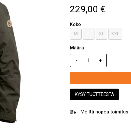
229,00
€
Koko
M
L
XL
XXL
Määrä
Määrä
KYSY TUOTTEESTA
Meiltä nopea toimitus