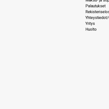
Maksu- ja so
Palautukset
Rekisteriselo
Yhteystiedot/
Yritys
Huolto