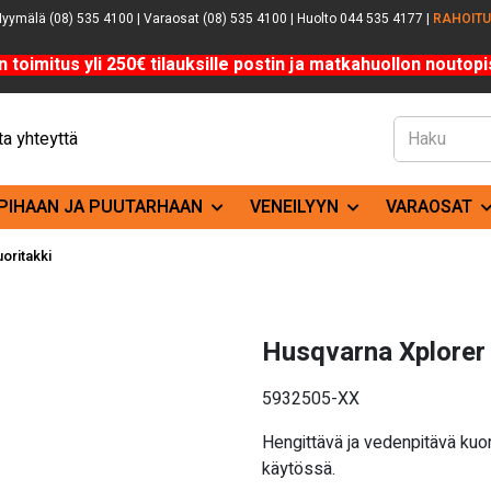
yymälä (08) 535 4100 | Varaosat (08) 535 4100 | Huolto 044 535 4177 |
RAHOIT
n toimitus yli 250€ tilauksille postin ja matkahuollon noutopis
a yhteyttä
PIHAAN JA PUUTARHAAN
VENEILYYN
VARAOSAT
oritakki
Husqvarna Xplorer 
5932505-XX
Hengittävä ja vedenpitävä kuor
käytössä.