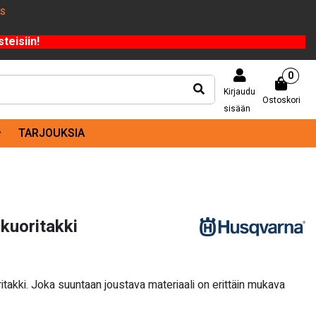
US
teisiin!
0
Kirjaudu
Ostoskori
sisään
TARJOUKSIA
kuoritakki
itakki. Joka suuntaan joustava materiaali on erittäin mukava