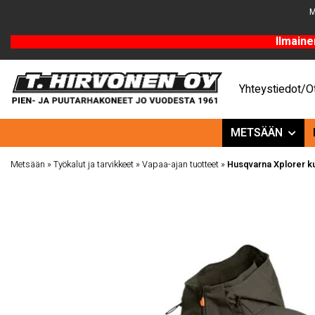
M
Ilmaine
Yhteystiedot/Ot
METSÄÄN
Metsään
»
Työkalut ja tarvikkeet
»
Vapaa-ajan tuotteet
»
Husqvarna Xplorer ku