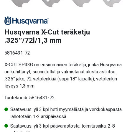
Husqvarna X-Cut teräketju
.325″/72l/1,3 mm
5816431-72
X-CUT SP33G on ensimmäinen teräketju, jonka Husqvarna
on kehittänyt, suunnitellut ja valmistanut alusta asti itse.
.325″ jako, 72 vetolenkkiä (sopii 18″ laipalle), vetolenkin
leveys 1,3 mm
Tuotekoodi: 5816431-72
Saatavuus: yli 3 kpl heti myymälästä ja verkkokaupasta,
lähetetään 1-2 arkipäivässä
Saatavuus: yli 3 kpl päävarastosta, toimitusaika: 2-8