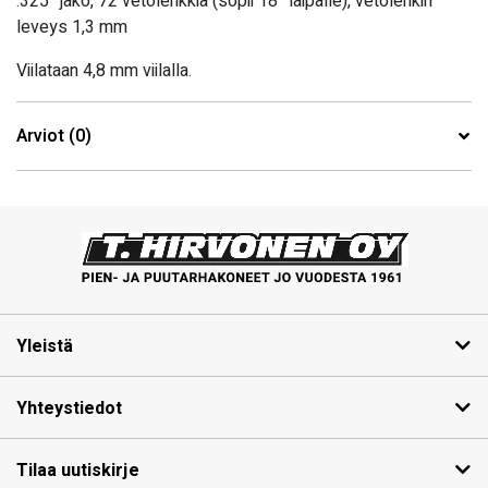
.325″ jako, 72 vetolenkkiä (sopii 18″ laipalle), vetolenkin
leveys 1,3 mm
Viilataan 4,8 mm viilalla.
Arviot (0)
Yleistä
Yhteystiedot
Tilaa uutiskirje