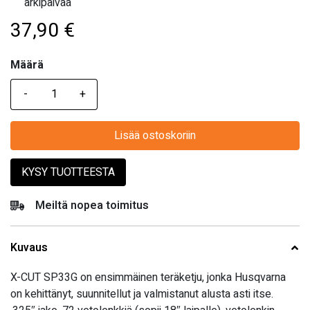
arkipäivää
37,90
€
Määrä
Määrä
Lisää ostoskoriin
KYSY TUOTTEESTA
Meiltä nopea toimitus
Kuvaus
X-CUT SP33G on ensimmäinen teräketju, jonka Husqvarna
on kehittänyt, suunnitellut ja valmistanut alusta asti itse.