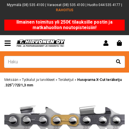
Myymälä (08) 535 4100 | Varaosat (08) 535 4100 | Huolto 044 535 4177 |
RAHOITUS
Ilmainen toimitus yli 250€ tilauksille postin ja
matkahuollon noutopisteisiin!
Metsään
»
Työkalut ja tarvikkeet
»
Teräketjut
»
Husqvarna X-Cut teräketju
.325″/72l/1,3 mm