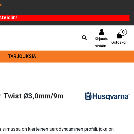
US
teisiin!
0
Kirjaudu
Ostoskori
sisään
TARJOUKSIA
r Twist Ø3,0mm/9m
siimassa on kierteinen aerodynaaminen profiili, joka on