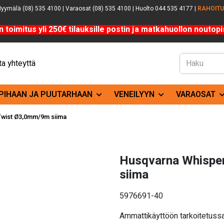
yymälä (08) 535 4100 | Varaosat (08) 535 4100 | Huolto 044 535 4177 |
RAHOIT
n toimitus yli 250€ tilauksille postin ja matkahuollon noutopis
a yhteyttä
PIHAAN JA PUUTARHAAN
VENEILYYN
VARAOSAT
Twist Ø3,0mm/9m siima
Husqvarna Whispe
siima
5976691-40
Ammattikäyttöön tarkoitetussa 