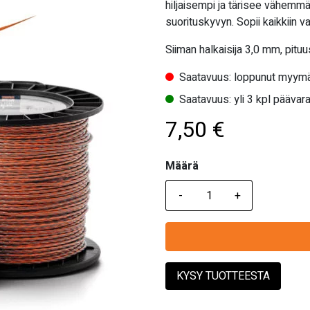
hiljaisempi ja tärisee vähemm
suorituskyvyn. Sopii kaikkiin va
Siiman halkaisija 3,0 mm, pituu
Saatavuus: loppunut myymä
Saatavuus: yli 3 kpl päävara
7,50
€
Määrä
Määrä
KYSY TUOTTEESTA