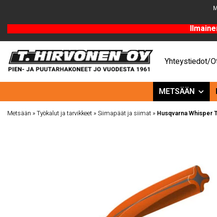
M
Ilmaine
Yhteystiedot/Ot
METSÄÄN
Metsään
»
Työkalut ja tarvikkeet
»
Siimapäät ja siimat
»
Husqvarna Whisper 