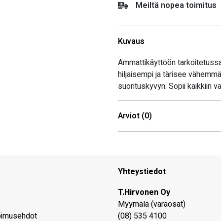
Meiltä nopea toimitus
Kuvaus
Ammattikäyttöön tarkoitetussa 
hiljaisempi ja tärisee vähemm
suorituskyvyn. Sopii kaikkiin va
Arviot (0)
Yhteystiedot
T.Hirvonen Oy
Myymälä (varaosat)
pimusehdot
(08) 535 4100