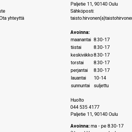
Paljetie 11
,
90140
Oulu
ste
Sähköposti:
Ota yhteyttä
taisto.hirvonen(a)taistohirvonen
Avoinna:
maanantai
8.30-17
tiistai
8.30-17
keskiviikko
8.30-17
torstai
8.30-17
perjantai
8.30-17
lauantai
10-14
sunnuntai
suljettu
Huolto
044 535 4177
Paljetie 11, 90140 Oulu
Avoinna:
ma - pe 8.30-17