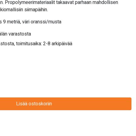
än. Propolymeerimateriaalit takaavat parhaan mahdollisen
kiomallisiin siimapäihin.
s 9 metriä, väri oranssi/musta
län varastosta
stosta, toimitusaika: 2-8 arkipäivää
Lisää ostoskoriin