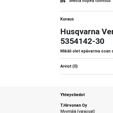
Meiltä nopea toimitus
Kuvaus
Husqvarna Vent
5354142-30
Mikäli olet epävarma osan
Arviot (0)
Yhteystiedot
T.Hirvonen Oy
Myymälä (varaosat)