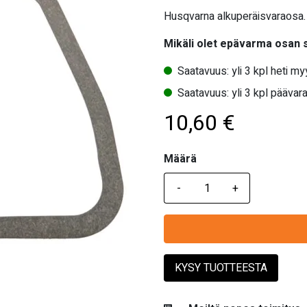
Husqvarna alkuperäisvaraosa.
Mikäli olet epävarma osan
Saatavuus: yli 3 kpl heti m
Saatavuus: yli 3 kpl päävara
10,60
€
Määrä
Määrä
KYSY TUOTTEESTA