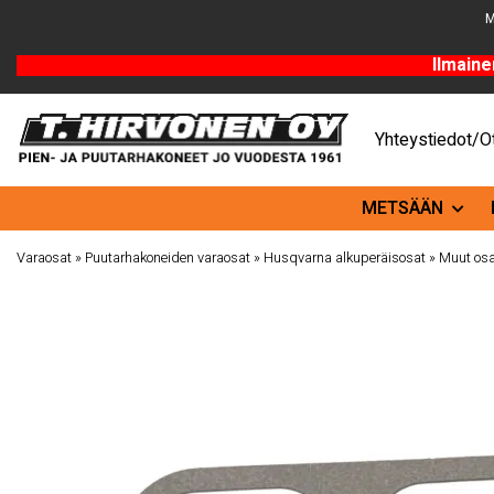
M
Ilmaine
Yhteystiedot/Ot
METSÄÄN
Varaosat
»
Puutarhakoneiden varaosat
»
Husqvarna alkuperäisosat
»
Muut osa