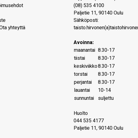
pimusehdot
(08) 535 4100
Paljetie 11
,
90140
Oulu
ste
Sähköposti:
Ota yhteyttä
taisto.hirvonen(a)taistohirvonen
Avoinna:
maanantai
8.30-17
tiistai
8.30-17
keskiviikko
8.30-17
torstai
8.30-17
perjantai
8.30-17
lauantai
10-14
sunnuntai
suljettu
Huolto
044 535 4177
Paljetie 11, 90140 Oulu