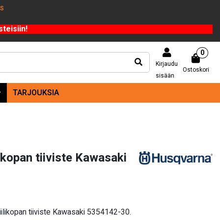
US
teisiin!
0
Kirjaudu
Ostoskori
sisään
TARJOUKSIA
ikopan tiiviste Kawasaki
ilikopan tiiviste Kawasaki 5354142-30.