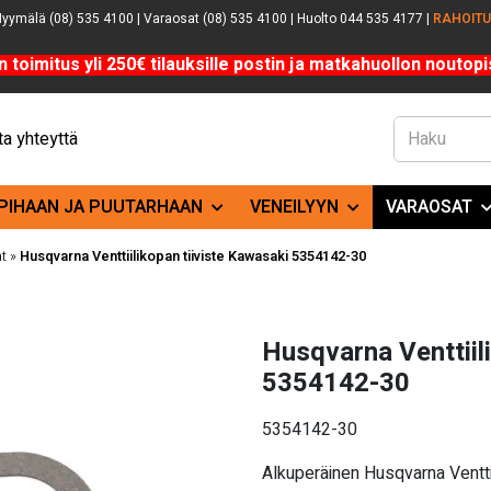
yymälä (08) 535 4100 | Varaosat (08) 535 4100 | Huolto 044 535 4177 |
RAHOIT
n toimitus yli 250€ tilauksille postin ja matkahuollon noutopis
a yhteyttä
PIHAAN JA PUUTARHAAN
VENEILYYN
VARAOSAT
t
»
Husqvarna Venttiilikopan tiiviste Kawasaki 5354142-30
Husqvarna Venttiil
5354142-30
5354142-30
Alkuperäinen Husqvarna Ventti