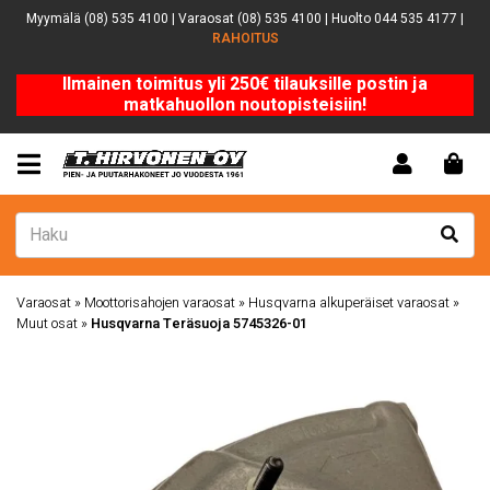
Myymälä (08) 535 4100 | Varaosat (08) 535 4100 | Huolto 044 535 4177 |
RAHOITUS
Ilmainen toimitus yli 250€ tilauksille postin ja
matkahuollon noutopisteisiin!
Varaosat
»
Moottorisahojen varaosat
»
Husqvarna alkuperäiset varaosat
»
Muut osat
»
Husqvarna Teräsuoja 5745326-01