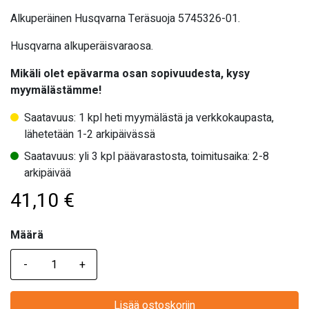
Alkuperäinen Husqvarna Teräsuoja 5745326-01.
Husqvarna alkuperäisvaraosa.
Mikäli olet epävarma osan sopivuudesta, kysy
myymälästämme!
Saatavuus: 1 kpl heti myymälästä ja verkkokaupasta,
lähetetään 1-2 arkipäivässä
Saatavuus: yli 3 kpl päävarastosta, toimitusaika: 2-8
arkipäivää
41,10
€
Määrä
Määrä
Lisää ostoskoriin