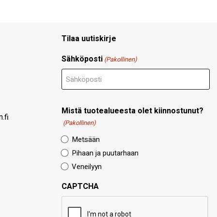
Tilaa uutiskirje
Sähköposti
(Pakollinen)
Mistä tuotealueesta olet kiinnostunut?
.fi
(Pakollinen)
Metsään
Pihaan ja puutarhaan
Veneilyyn
CAPTCHA