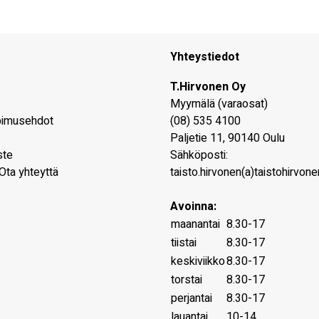
Yhteystiedot
T.Hirvonen Oy
Myymälä (varaosat)
pimusehdot
(08) 535 4100
Paljetie 11
,
90140
Oulu
ste
Sähköposti:
Ota yhteyttä
taisto.hirvonen(a)taistohirvonen
Avoinna:
maanantai
8.30-17
tiistai
8.30-17
keskiviikko
8.30-17
torstai
8.30-17
perjantai
8.30-17
lauantai
10-14