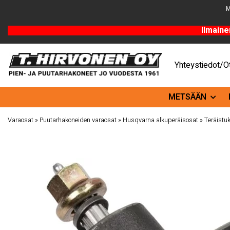
M
Ilmaine
Yhteystiedot/Ot
METSÄÄN
Varaosat
»
Puutarhakoneiden varaosat
»
Husqvarna alkuperäisosat
»
Teräistuk