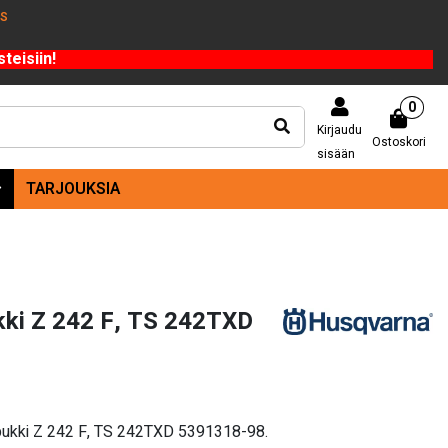
US
teisiin!
0
Kirjaudu
Ostoskori
sisään
TARJOUKSIA
ki Z 242 F, TS 242TXD
pukki Z 242 F, TS 242TXD 5391318-98.