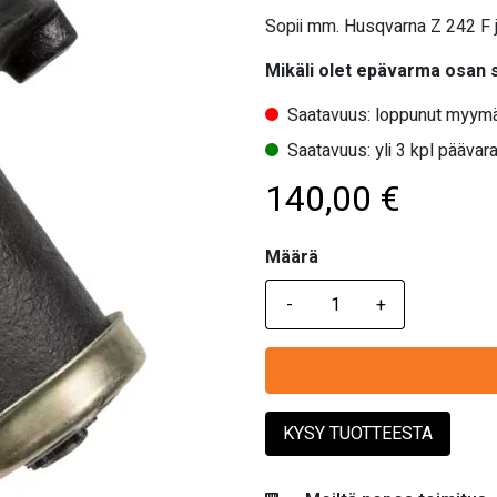
Sopii mm. Husqvarna Z 242 F j
Mikäli olet epävarma osan
Saatavuus: loppunut myymä
Saatavuus: yli 3 kpl päävara
140,00
€
Määrä
Määrä
KYSY TUOTTEESTA