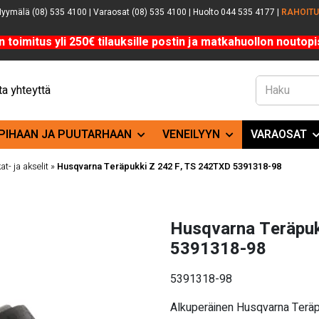
yymälä (08) 535 4100 | Varaosat (08) 535 4100 | Huolto 044 535 4177 |
RAHOIT
n toimitus yli 250€ tilauksille postin ja matkahuollon noutopis
a yhteyttä
PIHAAN JA PUUTARHAAN
VENEILYYN
VARAOSAT
at- ja akselit
»
Husqvarna Teräpukki Z 242 F, TS 242TXD 5391318-98
Husqvarna Teräpuk
5391318-98
5391318-98
Alkuperäinen Husqvarna Terä