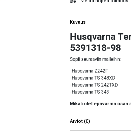
Meiltä nopea toimitus
Kuvaus
Husqvarna Ter
5391318-98
Sopii seuraaviin malleihin:
-Husqvarna Z242F
-Husqvarna TS 348XD
-Husqvarna TS 242TXD
-Husqvarna TS 343
Mikäli olet epävarma osan
Arviot (0)