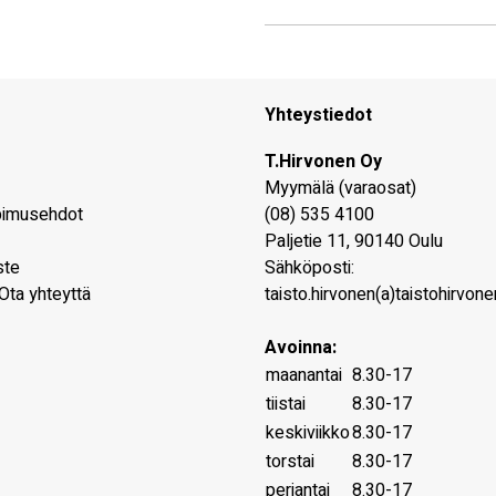
Yhteystiedot
T.Hirvonen Oy
Myymälä (varaosat)
pimusehdot
(08) 535 4100
Paljetie 11
,
90140
Oulu
ste
Sähköposti:
Ota yhteyttä
taisto.hirvonen(a)taistohirvonen
Avoinna:
maanantai
8.30-17
tiistai
8.30-17
keskiviikko
8.30-17
torstai
8.30-17
perjantai
8.30-17