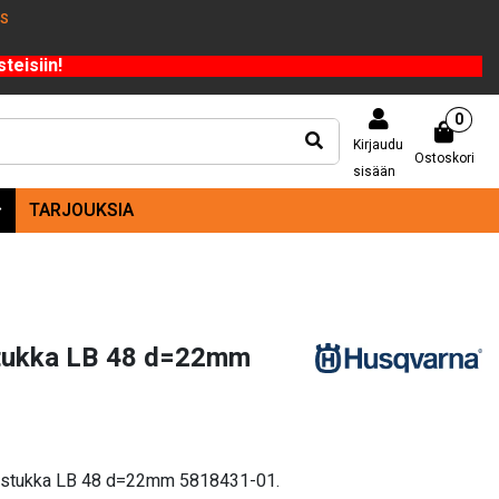
US
teisiin!
0
Kirjaudu
Ostoskori
sisään
TARJOUKSIA
stukka LB 48 d=22mm
nistukka LB 48 d=22mm 5818431-01.