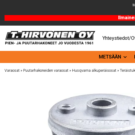
M
Ilmaine
Yhteystiedot/Ot
METSÄÄN
Varaosat
»
Puutarhakoneiden varaosat
»
Husqvarna alkuperäisosat
»
Teräistuk