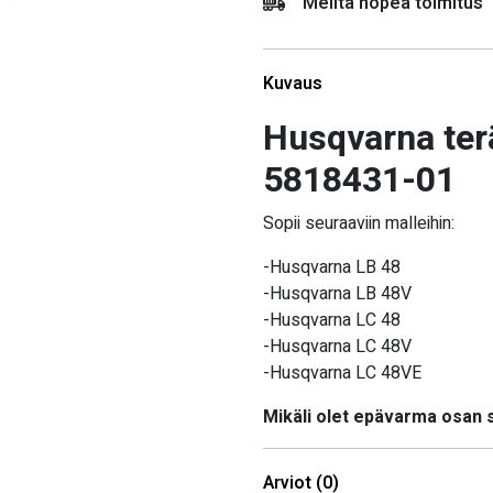
Meiltä nopea toimitus
Kuvaus
Husqvarna te
5818431-01
Sopii seuraaviin malleihin:
-Husqvarna LB 48
-Husqvarna LB 48V
-Husqvarna LC 48
-Husqvarna LC 48V
-Husqvarna LC 48VE
Mikäli olet epävarma osan
Arviot (0)