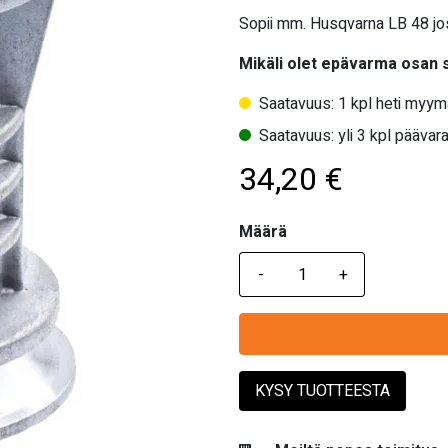
Sopii mm. Husqvarna LB 48 jos
Mikäli olet epävarma osan
Saatavuus: 1 kpl heti myym
Saatavuus: yli 3 kpl päävara
34,20
€
Määrä
Määrä
KYSY TUOTTEESTA