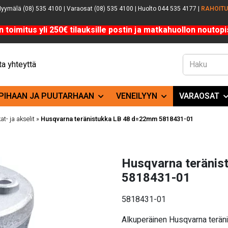
yymälä (08) 535 4100 | Varaosat (08) 535 4100 | Huolto 044 535 4177 |
RAHOIT
n toimitus yli 250€ tilauksille postin ja matkahuollon noutopis
a yhteyttä
PIHAAN JA PUUTARHAAN
VENEILYYN
VARAOSAT
at- ja akselit
»
Husqvarna teränistukka LB 48 d=22mm 5818431-01
Husqvarna teräni
5818431-01
5818431-01
Alkuperäinen Husqvarna terä