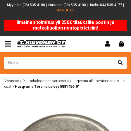
Myymälä (08) 535 4100 | Varaosat (08) 535 4100 | Huolto 044 535 4177 |
RAHOITUS
Ilmainen toimitus yli 250€ tilauksille postin ja
matkahuollon noutopisteisiin!
Varaosat
»
Puutarhakoneiden varaosat
»
Husqvarna alkuperäisosat
»
Muut
osat
»
Husqvarna Terän aluslevy 5881456-01