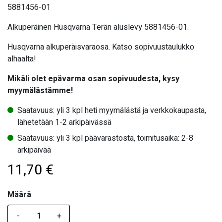
5881456-01
Alkuperäinen Husqvarna Terän aluslevy 5881456-01.
Husqvarna alkuperäisvaraosa. Katso sopivuustaulukko
alhaalta!
Mikäli olet epävarma osan sopivuudesta, kysy
myymälästämme!
Saatavuus: yli 3 kpl heti myymälästä ja verkkokaupasta,
lähetetään 1-2 arkipäivässä
Saatavuus: yli 3 kpl päävarastosta, toimitusaika: 2-8
arkipäivää
11,70
€
Määrä
Määrä