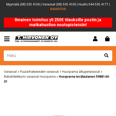
Myymälä (08) 535 4100 | Varaosat (08) 535 4100 | Huolto 044 535 4177 |
RAHOITUS
Ilmainen toimitus yli 250€ tilauksille postin ja
matkahuollon noutopisteisiin!
Varaosat
»
Puutarhakoneiden varaosat
»
Husqvarna alkuperäisosat
»
Robottileikkurin varaosat Husqvarna
»
Husqvarna terälautanen 5988144-
01