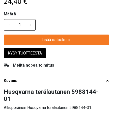
24,40
€
Määrä
Määrä
Lisää ostoskoriin
KYSY TUOTTEESTA
Meiltä nopea toimitus
Kuvaus
Husqvarna terälautanen 5988144-
01
Alkuperäinen Husqvarna terälautanen 5988144-01.