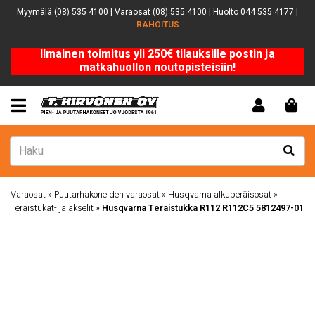
Myymälä (08) 535 4100 | Varaosat (08) 535 4100 | Huolto 044 535 4177 |
RAHOITUS
Ilmainen toimitus yli 250€ tilauksille postin ja
matkahuollon noutopisteisiin!
Varaosat
»
Puutarhakoneiden varaosat
»
Husqvarna alkuperäisosat
»
Teräistukat- ja akselit
»
Husqvarna Teräistukka R112 R112C5 5812497-01