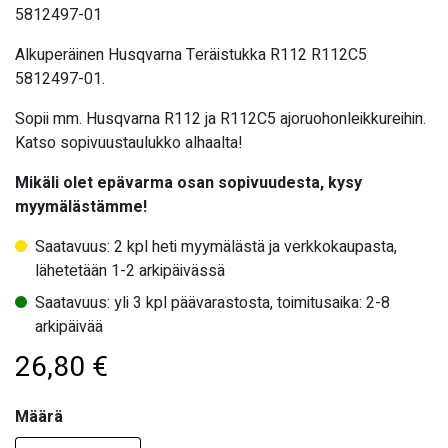
5812497-01
Alkuperäinen Husqvarna Teräistukka R112 R112C5
5812497-01.
Sopii mm. Husqvarna R112 ja R112C5 ajoruohonleikkureihin.
Katso sopivuustaulukko alhaalta!
Mikäli olet epävarma osan sopivuudesta, kysy
myymälästämme!
Saatavuus: 2 kpl heti myymälästä ja verkkokaupasta,
lähetetään 1-2 arkipäivässä
Saatavuus: yli 3 kpl päävarastosta, toimitusaika: 2-8
arkipäivää
26,80
€
Määrä
Määrä