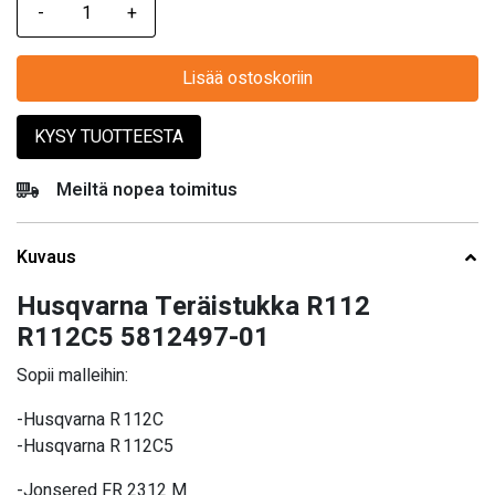
Lisää ostoskoriin
KYSY TUOTTEESTA
Meiltä nopea toimitus
Kuvaus
Husqvarna Teräistukka R112
R112C5 5812497-01
Sopii malleihin:
-Husqvarna R 112C
-Husqvarna R 112C5
-Jonsered FR 2312 M