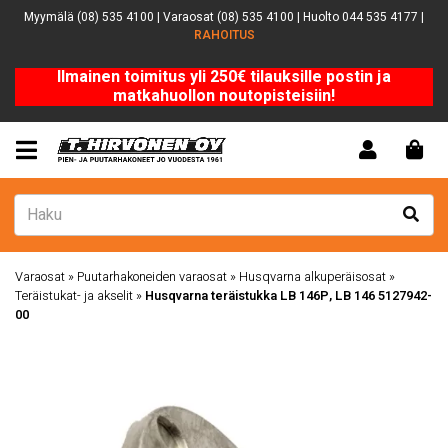
Myymälä (08) 535 4100 | Varaosat (08) 535 4100 | Huolto 044 535 4177 |
RAHOITUS
Ilmainen toimitus yli 250€ tilauksille postin ja
matkahuollon noutopisteisiin!
Varaosat
»
Puutarhakoneiden varaosat
»
Husqvarna alkuperäisosat
»
Teräistukat- ja akselit
»
Husqvarna teräistukka LB 146P, LB 146 5127942-
00