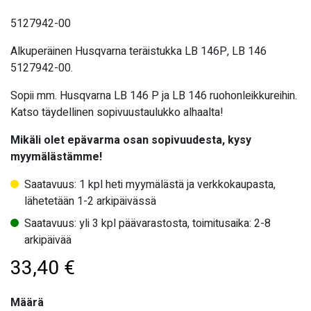
5127942-00
Alkuperäinen Husqvarna teräistukka LB 146P, LB 146
5127942-00.
Sopii mm. Husqvarna LB 146 P ja LB 146 ruohonleikkureihin.
Katso täydellinen sopivuustaulukko alhaalta!
Mikäli olet epävarma osan sopivuudesta, kysy
myymälästämme!
Saatavuus: 1 kpl heti myymälästä ja verkkokaupasta,
lähetetään 1-2 arkipäivässä
Saatavuus: yli 3 kpl päävarastosta, toimitusaika: 2-8
arkipäivää
33,40
€
Määrä
Määrä