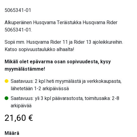
5065341-01
Alkuperäinen Husqvarna Teräistukka Husqvarna Rider
5065341-01.
Sopii mm. Husqvarna Rider 11 ja Rider 13 ajoleikkureihin.
Katso sopivuustaulukko alhaalta!
Mikäli olet epävarma osan sopivuudesta, kysy
myymälästämme!
Saatavuus: 2 kpl heti myymälästä ja verkkokaupasta,
lähetetään 1-2 arkipäivässä
Saatavuus: yli 3 kpl päävarastosta, toimitusaika: 2-8
arkipäivää
21,60
€
Määrä
Määrä