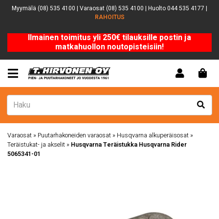
Myymälä (08) 535 4100 | Varaosat (08) 535 4100 | Huolto 044 535 4177 |
RAHOITUS
Ilmainen toimitus yli 250€ tilauksille postin ja
matkahuollon noutopisteisiin!
Varaosat
»
Puutarhakoneiden varaosat
»
Husqvarna alkuperäisosat
»
Teräistukat- ja akselit
»
Husqvarna Teräistukka Husqvarna Rider
5065341-01