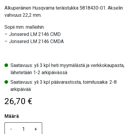
Alkuperäinen Husqvarna teräistukka 5818430-01. Akselin
vahvuus 22,2 mm.
Sopii mm. malleihin:
–
Jonsered LM 2146 CMD
–
Jonsered LM 2146 CMDA
Saatavuus: yli 3 kpl heti myymälästä ja verkkokaupasta,
lähetetään 1-2 arkipäivässä
Saatavuus: yli 3 kpl päävarastosta, toimitusaika: 2-8
arkipäivää
26,70
€
Määrä
Määrä