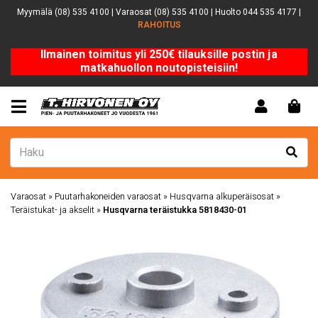
Myymälä (08) 535 4100 | Varaosat (08) 535 4100 | Huolto 044 535 4177 |
RAHOITUS
Ilmainen toimitus yli 250€ tilauksille postin ja
matkahuollon noutopisteisiin!
Varaosat
»
Puutarhakoneiden varaosat
»
Husqvarna alkuperäisosat
»
Teräistukat- ja akselit
»
Husqvarna teräistukka 5818430-01