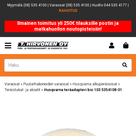
Myymälä (08) 535 4100 | Varaosat (08) 535 4100 | Huolto 044 535 4177 |
RAHOITUS
Ilmainen toimitus yli 250€ tilauksille postin ja
matkahuollon noutopisteisiin!
Varaosat
»
Puutarhakoneiden varaosat
»
Husqvarna alkuperäisosat
»
Teräistukat- ja akselit
»
Husqvarna teräadapteri bio 103 5354108-01