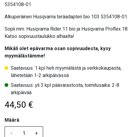
5354108-01
Alkuperäinen Husqvarna teräadapteri bio 103 5354108-01.
Sopii mm. Husqvarna Rider 11 bio ja Husqvarna Proflex 18.
Katso sopivuustaulukko alhaalta!
Mikäli olet epävarma osan sopivuudesta, kysy
myymälästämme!
Saatavuus: 1 kpl heti myymälästä ja verkkokaupasta,
lähetetään 1-2 arkipäivässä
Saatavuus: yli 3 kpl päävarastosta, toimitusaika: 2-8
arkipäivää
44,50
€
Määrä
Määrä