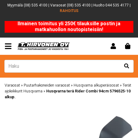
Myymälä (08) 535 4100 | Varaosat (08) 535 4100 | Huolto 044 535 4177 |
RAHOITUS
Ilmainen toimitus yli 250€ tilauksille postin ja
matkahuollon noutopisteisiin!
Varaosat
»
Puutarhakoneiden varaosat
»
Husqvarna alkuperäisosat
»
Terät
ajoleikkurit Husqvarna
»
Husqvarna terä Rider Combi 94cm 5796525-10
alkup.