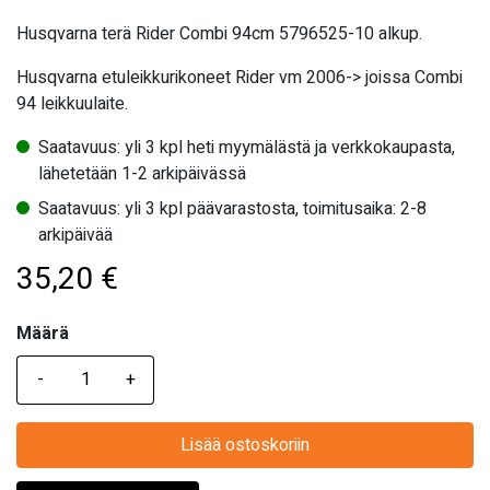
Husqvarna terä Rider Combi 94cm 5796525-10 alkup.
Husqvarna etuleikkurikoneet Rider vm 2006-> joissa Combi
94 leikkuulaite.
Saatavuus: yli 3 kpl heti myymälästä ja verkkokaupasta,
lähetetään 1-2 arkipäivässä
Saatavuus: yli 3 kpl päävarastosta, toimitusaika: 2-8
arkipäivää
35,20
€
Määrä
Määrä
Lisää ostoskoriin