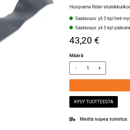
Husqvarna Rider etuleikkurikon
Saatavuus: yli 3 kpl heti m
Saatavuus: yli 3 kpl päävara
43,20
€
Määrä
Määrä
KYSY TUOTTEESTA
Meiltä nopea toimitus