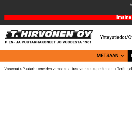
M
Ilmaine
Yhteystiedot/Ot
METSÄÄN
Varaosat
»
Puutarhakoneiden varaosat
»
Husqvarna alkuperäisosat
»
Terät ajo