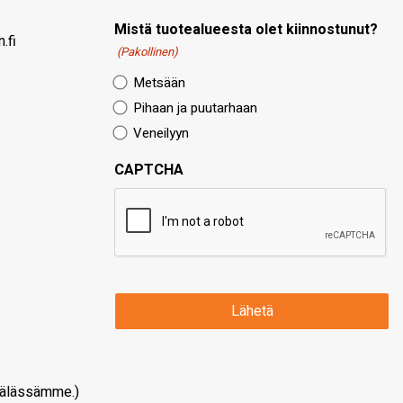
Mistä tuotealueesta olet kiinnostunut?
.fi
(Pakollinen)
Metsään
Pihaan ja puutarhaan
Veneilyyn
CAPTCHA
älässämme.)