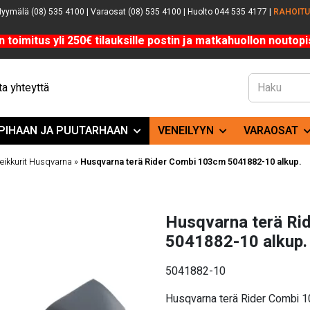
yymälä (08) 535 4100 | Varaosat (08) 535 4100 | Huolto 044 535 4177 |
RAHOIT
n toimitus yli 250€ tilauksille postin ja matkahuollon noutopis
a yhteyttä
PIHAAN JA PUUTARHAAN
VENEILYYN
VARAOSAT
leikkurit Husqvarna
»
Husqvarna terä Rider Combi 103cm 5041882-10 alkup.
Husqvarna terä Ri
5041882-10 alkup.
5041882-10
Husqvarna terä Rider Combi 