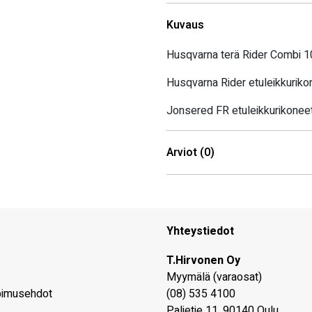
Kuvaus
Husqvarna terä Rider Combi 
Husqvarna Rider etuleikkurikon
Jonsered FR etuleikkurikoneet,
Arviot (0)
Yhteystiedot
T.Hirvonen Oy
Myymälä (varaosat)
pimusehdot
(08) 535 4100
Paljetie 11
,
90140
Oulu