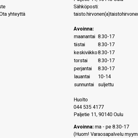
ste
Sähköposti:
Ota yhteyttä
taisto.hirvonen(a)taistohirvonen
Avoinna:
maanantai
8.30-17
tiistai
8.30-17
keskiviikko
8.30-17
torstai
8.30-17
perjantai
8.30-17
lauantai
10-14
sunnuntai
suljettu
Huolto
044 535 4177
Paljetie 11, 90140 Oulu
Avoinna:
ma - pe 8.30-17
(Huom! Varaosapalvelu myym