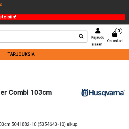
US
teisiin!
0
Kirjaudu
Ostoskori
sisään
TARJOUKSIA
der Combi 103cm
103cm 5041882-10 (5354643-10) alkup.