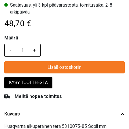
Saatavuus: yli 3 kpl päävarastosta, toimitusaika: 2-8
arkipäivää
48,70
€
Määrä
Määrä
Lisää ostoskoriin
KYSY TUOTTEESTA
Meiltä nopea toimitus
Kuvaus
Husqvarna alkuperäinen terä 5310075-85 Sopii mm.