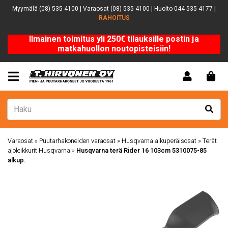
Myymälä (08) 535 4100 | Varaosat (08) 535 4100 | Huolto 044 535 4177 |
RAHOITUS
Ilmainen toimitus yli 250€ tilauksille postin ja
matkahuollon noutopisteisiin!
Varaosat
»
Puutarhakoneiden varaosat
»
Husqvarna alkuperäisosat
»
Terät
ajoleikkurit Husqvarna
»
Husqvarna terä Rider 16 103cm 5310075-85
alkup.