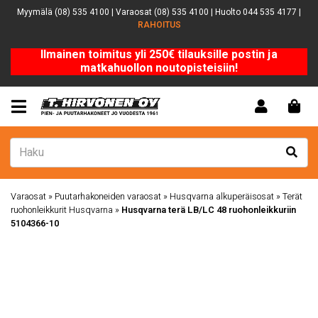
Myymälä (08) 535 4100 | Varaosat (08) 535 4100 | Huolto 044 535 4177 |
RAHOITUS
Ilmainen toimitus yli 250€ tilauksille postin ja
matkahuollon noutopisteisiin!
Varaosat
»
Puutarhakoneiden varaosat
»
Husqvarna alkuperäisosat
»
Terät
ruohonleikkurit Husqvarna
»
Husqvarna terä LB/LC 48 ruohonleikkuriin
5104366-10