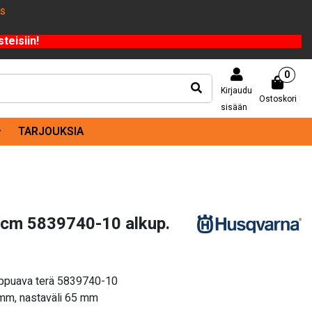
US
teisiin!
0
Kirjaudu
Ostoskori
sisään
TARJOUKSIA
 cm 5839740-10 alkup.
ilppuava terä 5839740-10
 mm, nastaväli 65 mm