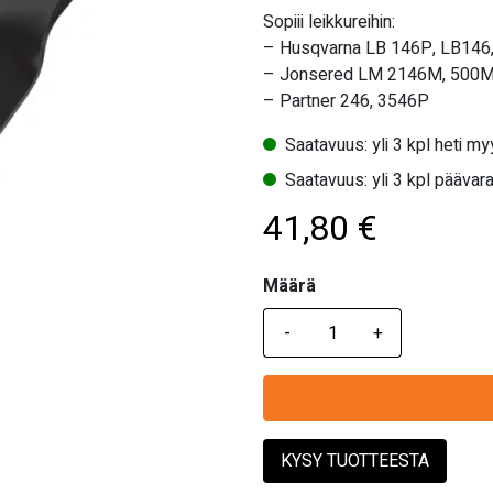
Sopiii leikkureihin:
– Husqvarna LB 146P, LB146,
– Jonsered LM 2146M, 500M
– Partner 246, 3546P
Saatavuus: yli 3 kpl heti m
Saatavuus: yli 3 kpl päävara
41,80
€
Määrä
Määrä
KYSY TUOTTEESTA