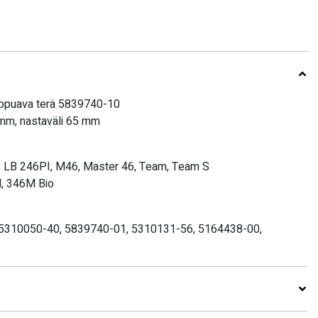
lppuava terä 5839740-10
 mm, nastaväli 65 mm
 LB 246PI, M46, Master 46, Team, Team S
, 346M Bio
 5310050-40, 5839740-01, 5310131-56, 5164438-00,