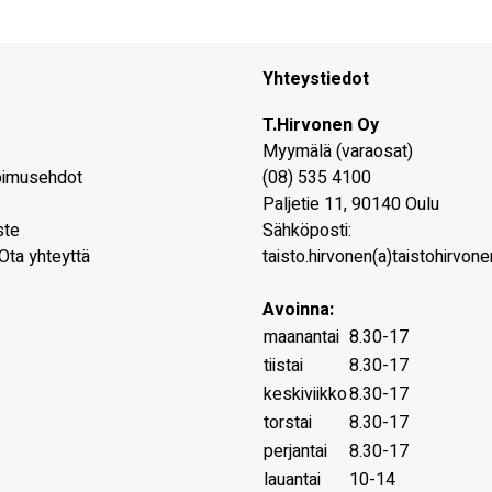
Yhteystiedot
T.Hirvonen Oy
Myymälä (varaosat)
pimusehdot
(08) 535 4100
Paljetie 11
,
90140
Oulu
ste
Sähköposti:
Ota yhteyttä
taisto.hirvonen(a)taistohirvonen
Avoinna:
maanantai
8.30-17
tiistai
8.30-17
keskiviikko
8.30-17
torstai
8.30-17
perjantai
8.30-17
lauantai
10-14