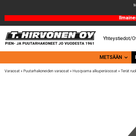
M
Ilmaine
Yhteystiedot/Ot
METSÄÄN
Varaosat
»
Puutarhakoneiden varaosat
»
Husqvarna alkuperäisosat
»
Terät ru