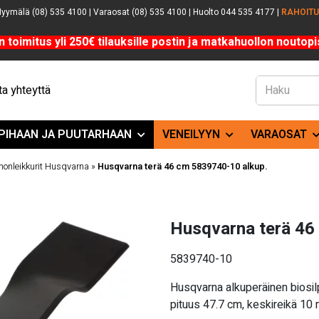
yymälä (08) 535 4100 | Varaosat (08) 535 4100 | Huolto 044 535 4177 |
RAHOIT
n toimitus yli 250€ tilauksille postin ja matkahuollon noutopis
a yhteyttä
PIHAAN JA PUUTARHAAN
VENEILYYN
VARAOSAT
ohonleikkurit Husqvarna
»
Husqvarna terä 46 cm 5839740-10 alkup.
Husqvarna terä 46
5839740-10
Husqvarna alkuperäinen bios
pituus 47.7 cm, keskireikä 10