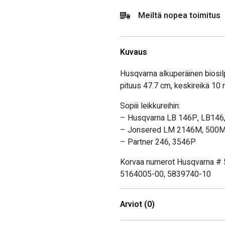
Meiltä nopea toimitus
Kuvaus
Husqvarna alkuperäinen biosi
pituus 47.7 cm, keskireikä 10
Sopiii leikkureihin:
– Husqvarna LB 146P, LB146,
– Jonsered LM 2146M, 500M
– Partner 246, 3546P
Korvaa numerot Husqvarna #
5164005-00, 5839740-10
Arviot (0)