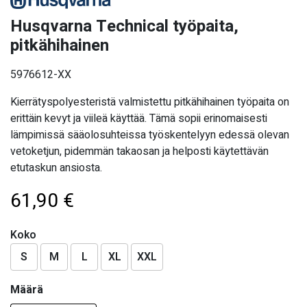
Husqvarna Technical työpaita,
pitkähihainen
5976612-XX
Kierrätyspolyesteristä valmistettu pitkähihainen työpaita on
erittäin kevyt ja viileä käyttää. Tämä sopii erinomaisesti
lämpimissä sääolosuhteissa työskentelyyn edessä olevan
vetoketjun, pidemmän takaosan ja helposti käytettävän
etutaskun ansiosta.
61,90
€
Koko
S
M
L
XL
XXL
Määrä
Määrä