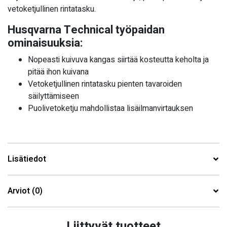
vetoketjullinen rintatasku.
Husqvarna Technical työpaidan
ominaisuuksia:
Nopeasti kuivuva kangas siirtää kosteutta keholta ja
pitää ihon kuivana
Vetoketjullinen rintatasku pienten tavaroiden
säilyttämiseen
Puolivetoketju mahdollistaa lisäilmanvirtauksen
Lisätiedot
Arviot (0)
Liittyvät tuotteet