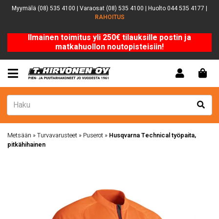
Myymälä (08) 535 4100 | Varaosat (08) 535 4100 | Huolto 044 535 4177 |
RAHOITUS
Ilmainen toimitus yli 250€ tilauksille postin ja
matkahuollon noutopisteisiin!
Metsään
»
Turvavarusteet
»
Puserot
»
Husqvarna Technical työpaita,
pitkähihainen