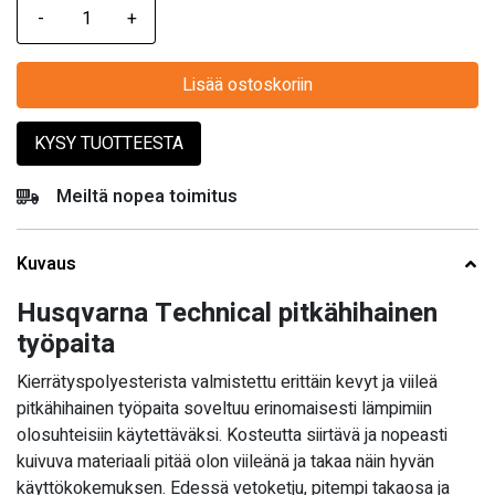
Lisää ostoskoriin
KYSY TUOTTEESTA
Meiltä nopea toimitus
Kuvaus
Husqvarna Technical pitkähihainen
työpaita
Kierrätyspolyesterista valmistettu erittäin kevyt ja viileä
pitkähihainen työpaita soveltuu erinomaisesti lämpimiin
olosuhteisiin käytettäväksi. Kosteutta siirtävä ja nopeasti
kuivuva materiaali pitää olon viileänä ja takaa näin hyvän
käyttökokemuksen. Edessä vetoketju, pitempi takaosa ja