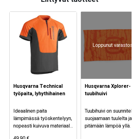
Loppunut varastosta
Husqvarna Technical
Husqvarna Xplorer-
työpaita, lyhythihainen
tuubihuivi
Ideaalinen paita
Tuubihuivi on suunniteltu
lämpimässä työskentelyyn,
suojaamaan tuulelta ja
nopeasti kuivuva materiaali
pitämään lämpöä yllä. Sii
pitää kehon viileänä ja
on kaarna-camo-kuviointi 
Hintaluokka:
49,90
€