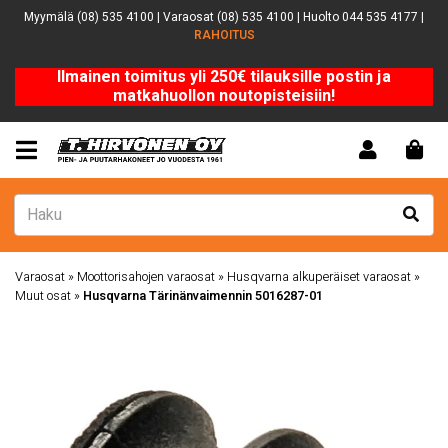
Myymälä (08) 535 4100 | Varaosat (08) 535 4100 | Huolto 044 535 4177 |
RAHOITUS
Ilmainen toimitus yli 250€ tilauksille postin ja
matkahuollon noutopisteisiin!
Varaosat
»
Moottorisahojen varaosat
»
Husqvarna alkuperäiset varaosat
»
Muut osat
»
Husqvarna Tärinänvaimennin 5016287-01