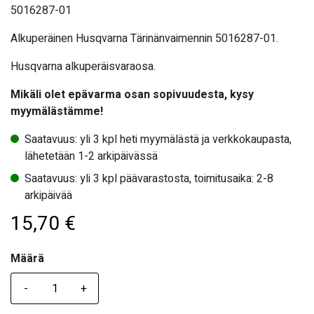
5016287-01
Alkuperäinen Husqvarna Tärinänvaimennin 5016287-01.
Husqvarna alkuperäisvaraosa.
Mikäli olet epävarma osan sopivuudesta, kysy
myymälästämme!
Saatavuus: yli 3 kpl heti myymälästä ja verkkokaupasta,
lähetetään 1-2 arkipäivässä
Saatavuus: yli 3 kpl päävarastosta, toimitusaika: 2-8
arkipäivää
15,70
€
Määrä
Määrä