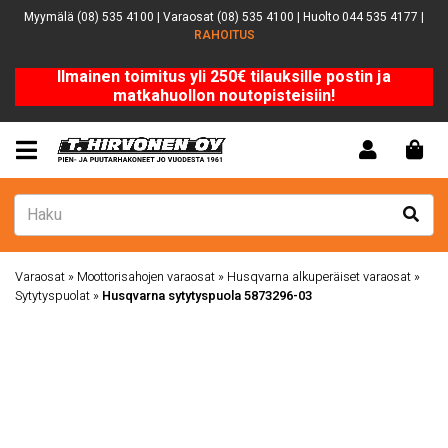
Myymälä (08) 535 4100 | Varaosat (08) 535 4100 | Huolto 044 535 4177 |
RAHOITUS
Ilmainen toimitus yli 250€ tilauksille postin ja
matkahuollon noutopisteisiin!
Varaosat
»
Moottorisahojen varaosat
»
Husqvarna alkuperäiset varaosat
»
Sytytyspuolat
»
Husqvarna sytytyspuola 5873296-03