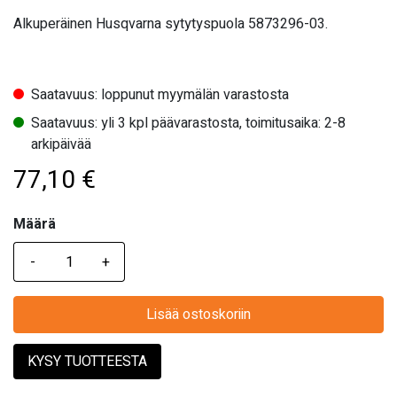
Alkuperäinen Husqvarna sytytyspuola 5873296-03.
Saatavuus: loppunut myymälän varastosta
Saatavuus: yli 3 kpl päävarastosta, toimitusaika: 2-8
arkipäivää
77,10
€
Määrä
Määrä
Lisää ostoskoriin
KYSY TUOTTEESTA