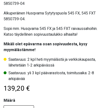
5850739-04
Alkuperäinen Husqvarna Sytytyspuola 545 FX, 545 FXT
5850739-04.
Sopii mm. Husqvarna 545 FX ja 545 FXT raivaussahoihin.
Katso täydellinen sopivuustaulukko alhaalta!
Mikäli olet epävarma osan sopivuudesta, kysy
myymälästämme!
Saatavuus: 2 kpl heti myymälästä ja verkkokaupasta,
lähetetään 1-2 arkipäivässä
Saatavuus: yli 3 kpl päävarastosta, toimitusaika: 2-8
arkipäivää
139,20
€
Määrä
Määrä