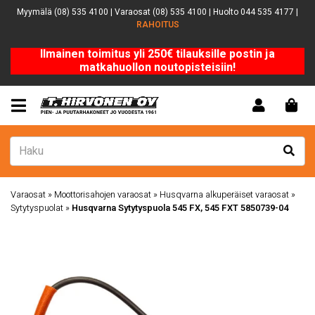
Myymälä (08) 535 4100 | Varaosat (08) 535 4100 | Huolto 044 535 4177 |
RAHOITUS
Ilmainen toimitus yli 250€ tilauksille postin ja
matkahuollon noutopisteisiin!
Varaosat
»
Moottorisahojen varaosat
»
Husqvarna alkuperäiset varaosat
»
Sytytyspuolat
»
Husqvarna Sytytyspuola 545 FX, 545 FXT 5850739-04