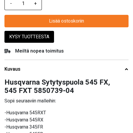
Lisää ostoskoriin
KYSY TUOTTEESTA
Meiltä nopea toimitus
Kuvaus
Husqvarna Sytytyspuola 545 FX,
545 FXT 5850739-04
Sopii seuraaviin malleihin:
-Husqvarna 545RXT
-Husqvarna 545RX
-Husqvarna 345FR