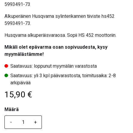
5993491-73
Alkuperäinen Husqvarna sylinterikannen tiiviste hs452
5993491-73.
Husqvarna alkuperäisvaraosa. Sopii HS 452 moottoriin.
Mikäli olet epävarma osan sopivuudesta, kysy
myymälästämme!
Saatavuus: loppunut myymälän varastosta
Saatavuus: yli 3 kpl päävarastosta, toimitusaika: 2-8
arkipäivää
15,90
€
Määrä
Määrä