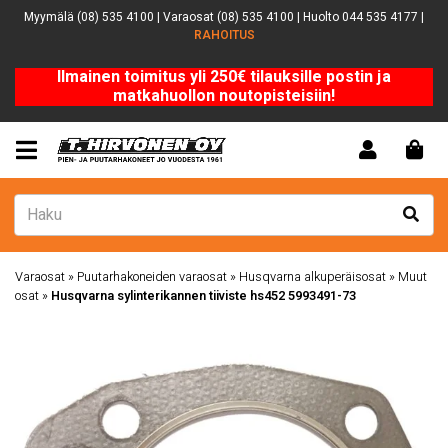
Myymälä (08) 535 4100 | Varaosat (08) 535 4100 | Huolto 044 535 4177 |
RAHOITUS
Ilmainen toimitus yli 250€ tilauksille postin ja
matkahuollon noutopisteisiin!
Varaosat
»
Puutarhakoneiden varaosat
»
Husqvarna alkuperäisosat
»
Muut
osat
»
Husqvarna sylinterikannen tiiviste hs452 5993491-73