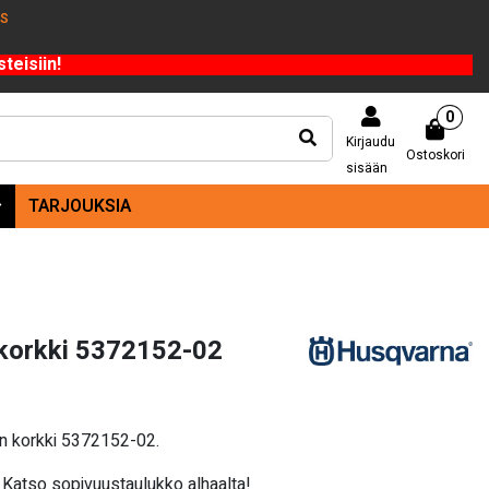
US
teisiin!
0
Kirjaudu
Ostoskori
sisään
TARJOUKSIA
 korkki 5372152-02
ön korkki 5372152-02.
Katso sopivuustaulukko alhaalta!