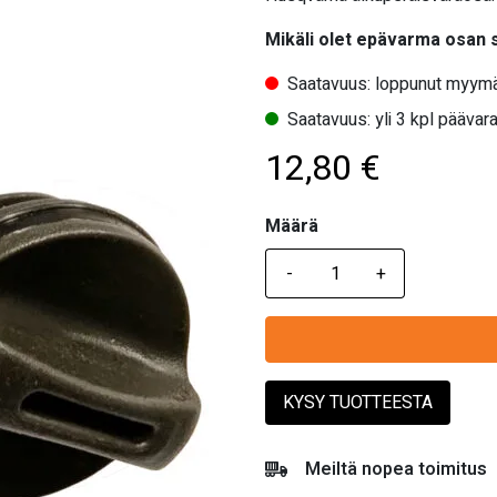
Mikäli olet epävarma osan
Saatavuus: loppunut myymä
Saatavuus: yli 3 kpl päävara
12,80
€
Määrä
Määrä
KYSY TUOTTEESTA
Meiltä nopea toimitus