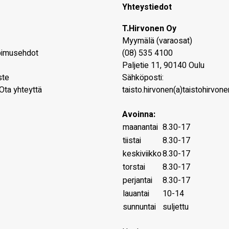
Yhteystiedot
T.Hirvonen Oy
Myymälä (varaosat)
pimusehdot
(08) 535 4100
Paljetie 11
,
90140
Oulu
ste
Sähköposti:
Ota yhteyttä
taisto.hirvonen(a)taistohirvonen
Avoinna:
maanantai
8.30-17
tiistai
8.30-17
keskiviikko
8.30-17
torstai
8.30-17
perjantai
8.30-17
lauantai
10-14
sunnuntai
suljettu