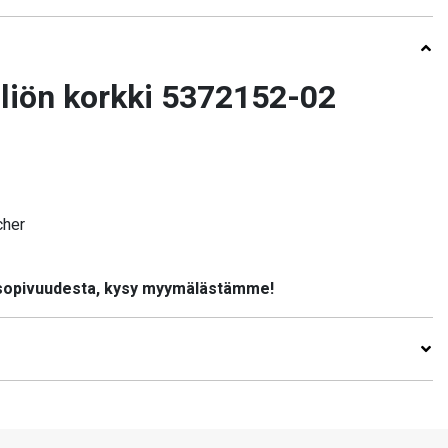
liön korkki 5372152-02
cher
 sopivuudesta, kysy myymälästämme!