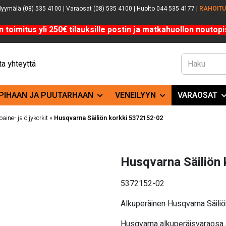
yymälä (08) 535 4100 | Varaosat (08) 535 4100 | Huolto 044 535 4177 |
RAHOIT
n toimitus yli 250€ tilauksille postin ja matkahuollon noutopis
a yhteyttä
PIHAAN JA PUUTARHAAN
VENEILYYN
VARAOSAT
oaine- ja öljykorkit
»
Husqvarna Säiliön korkki 5372152-02
Husqvarna Säiliön
5372152-02
Alkuperäinen Husqvarna Säili
Husqvarna alkuperäisvaraosa. 