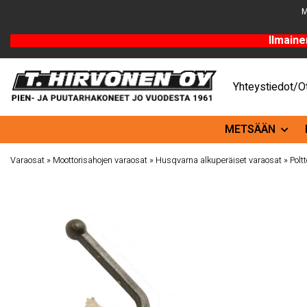
M
Ilmaine
Yhteystiedot/Ot
METSÄÄN
Varaosat
»
Moottorisahojen varaosat
»
Husqvarna alkuperäiset varaosat
»
Poltt