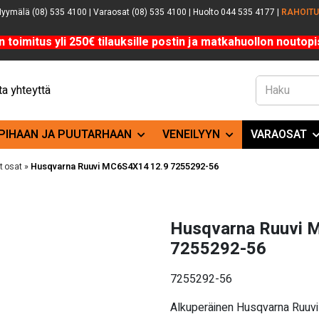
yymälä (08) 535 4100 | Varaosat (08) 535 4100 | Huolto 044 535 4177 |
RAHOIT
n toimitus yli 250€ tilauksille postin ja matkahuollon noutopis
a yhteyttä
PIHAAN JA PUUTARHAAN
VENEILYYN
VARAOSAT
 osat
»
Husqvarna Ruuvi MC6S4X14 12.9 7255292-56
Husqvarna Ruuvi 
7255292-56
7255292-56
Alkuperäinen Husqvarna Ruu