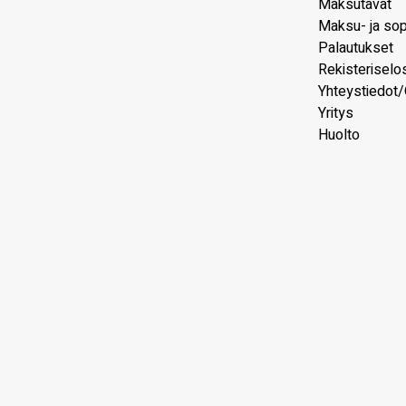
Maksutavat
Maksu- ja so
Palautukset
Rekisteriselo
Yhteystiedot/
Yritys
Huolto