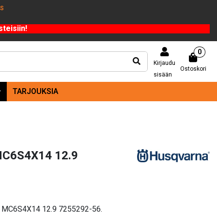
US
teisiin!
0
Kirjaudu
Ostoskori
sisään
TARJOUKSIA
MC6S4X14 12.9
vi MC6S4X14 12.9 7255292-56.