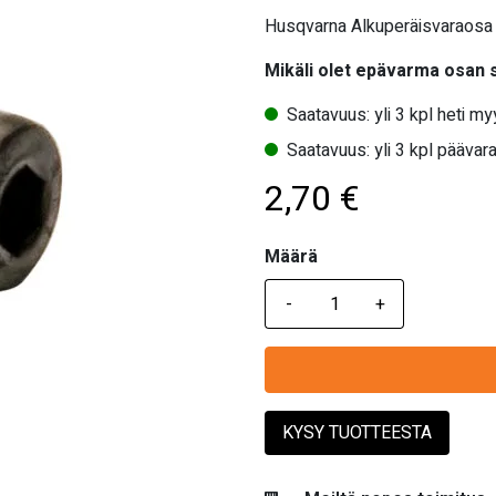
Husqvarna Alkuperäisvaraosa
Mikäli olet epävarma osan
Saatavuus: yli 3 kpl heti m
Saatavuus: yli 3 kpl päävara
2,70
€
Määrä
Määrä
KYSY TUOTTEESTA