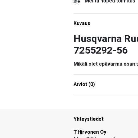
Meiltä nopea toimitus
Kuvaus
Husqvarna Ru
7255292-56
Mikäli olet epävarma osan
Arviot (0)
Yhteystiedot
T.Hirvonen Oy