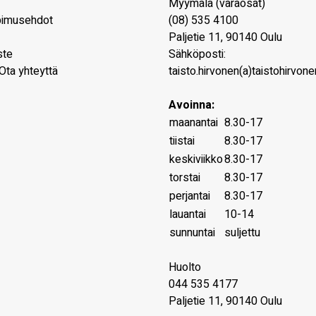
Myymälä (varaosat)
pimusehdot
(08) 535 4100
Paljetie 11
,
90140
Oulu
ste
Sähköposti:
Ota yhteyttä
taisto.hirvonen(a)taistohirvonen
Avoinna:
maanantai
8.30-17
tiistai
8.30-17
keskiviikko
8.30-17
torstai
8.30-17
perjantai
8.30-17
lauantai
10-14
sunnuntai
suljettu
Huolto
044 535 4177
Paljetie 11, 90140 Oulu