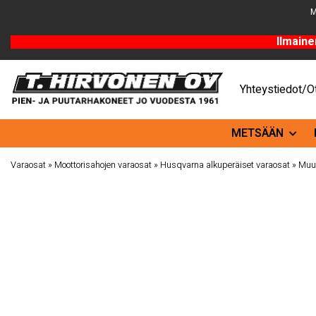
M
Ilmaine
Yhteystiedot/Ot
METSÄÄN
Varaosat
»
Moottorisahojen varaosat
»
Husqvarna alkuperäiset varaosat
»
Muut