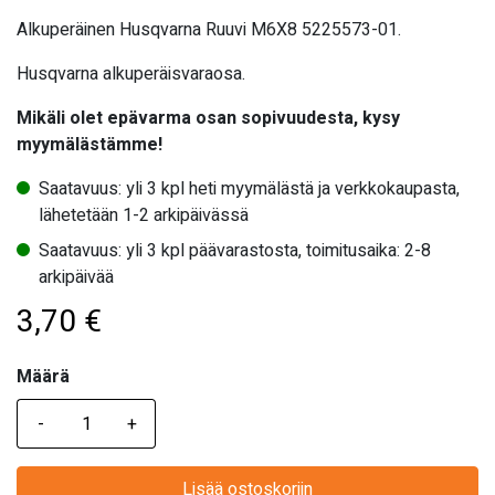
Alkuperäinen Husqvarna Ruuvi M6X8 5225573-01.
Husqvarna alkuperäisvaraosa.
Mikäli olet epävarma osan sopivuudesta, kysy
myymälästämme!
Saatavuus: yli 3 kpl heti myymälästä ja verkkokaupasta,
lähetetään 1-2 arkipäivässä
Saatavuus: yli 3 kpl päävarastosta, toimitusaika: 2-8
arkipäivää
3,70
€
Määrä
Määrä
Lisää ostoskoriin