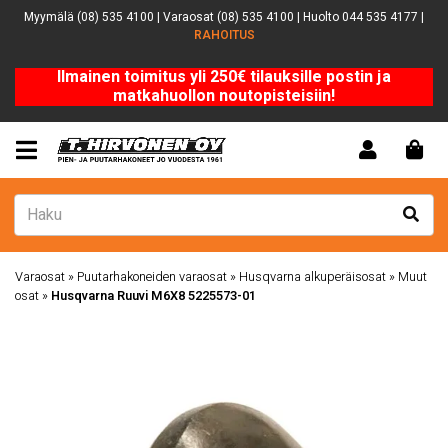
Myymälä (08) 535 4100 | Varaosat (08) 535 4100 | Huolto 044 535 4177 |
RAHOITUS
Ilmainen toimitus yli 250€ tilauksille postin ja
matkahuollon noutopisteisiin!
Varaosat
»
Puutarhakoneiden varaosat
»
Husqvarna alkuperäisosat
»
Muut
osat
»
Husqvarna Ruuvi M6X8 5225573-01