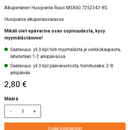
Alkuperäinen Husqvarna Ruuvi M5X60 7252343-85.
Husqvarna alkuperäisvaraosa
Mikäli olet epävarma osan sopivuudesta, kysy
myymälästämme!
Saatavuus: yli 3 kpl heti myymälästä ja verkkokaupasta,
lähetetään 1-2 arkipäivässä
Saatavuus: yli 3 kpl päävarastosta, toimitusaika: 2-8
arkipäivää
2,80
€
Määrä
Määrä
Lisää ostoskoriin