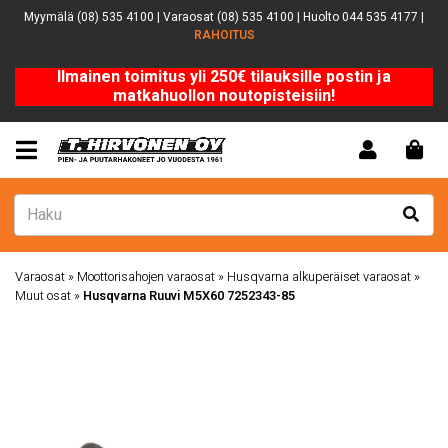
Myymälä (08) 535 4100 | Varaosat (08) 535 4100 | Huolto 044 535 4177 |
RAHOITUS
Ilmainen toimitus yli 250€ tilauksille postin ja
matkahuollon noutopisteisiin!
Varaosat
»
Moottorisahojen varaosat
»
Husqvarna alkuperäiset varaosat
»
Muut osat
»
Husqvarna Ruuvi M5X60 7252343-85