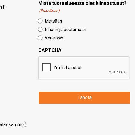
Mistä tuotealueesta olet kiinnostunut?
.fi
(Pakollinen)
Metsään
Pihaan ja puutarhaan
Veneilyyn
CAPTCHA
älässämme.)