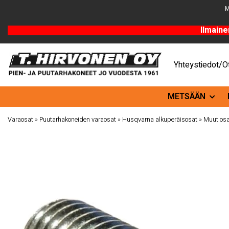
M
Ilmaine
Yhteystiedot/Ot
METSÄÄN
Varaosat
»
Puutarhakoneiden varaosat
»
Husqvarna alkuperäisosat
»
Muut osa