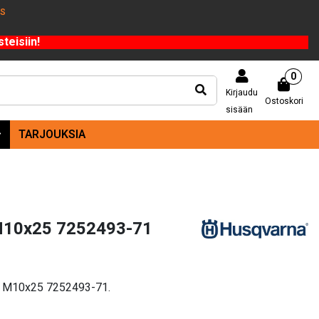
US
teisiin!
0
Kirjaudu
Ostoskori
sisään
TARJOUKSIA
M10x25 7252493-71
vi M10x25 7252493-71.