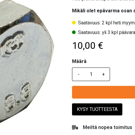
Mikäli olet epävarma osan
Saatavuus: 2 kpl heti myym
Saatavuus: yli 3 kpl päävara
10,00
€
Määrä
Määrä
KYSY TUOTTEESTA
Meiltä nopea toimitus