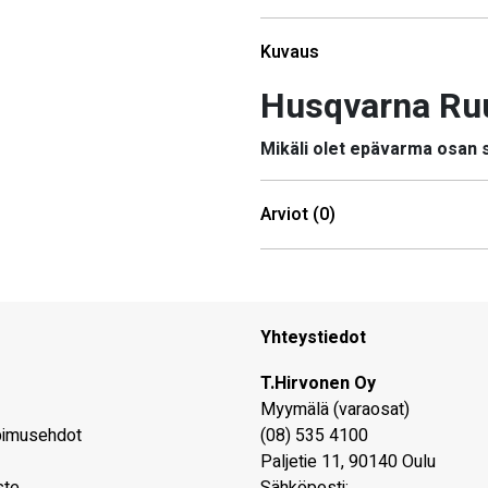
Kuvaus
Husqvarna Ru
Mikäli olet epävarma osan
Arviot (0)
Yhteystiedot
T.Hirvonen Oy
Myymälä (varaosat)
pimusehdot
(08) 535 4100
Paljetie 11
,
90140
Oulu