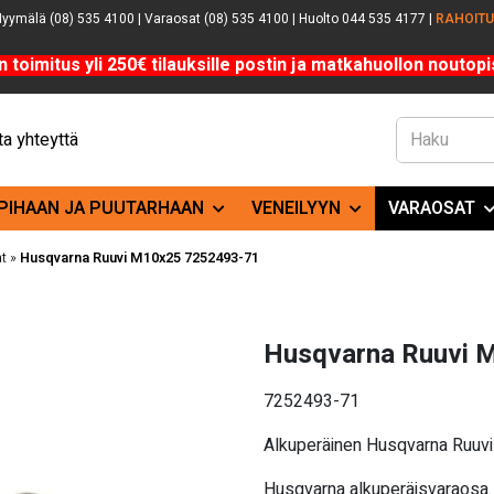
yymälä (08) 535 4100 | Varaosat (08) 535 4100 | Huolto 044 535 4177 |
RAHOIT
n toimitus yli 250€ tilauksille postin ja matkahuollon noutopis
a yhteyttä
PIHAAN JA PUUTARHAAN
VENEILYYN
VARAOSAT
t
»
Husqvarna Ruuvi M10x25 7252493-71
Husqvarna Ruuvi 
7252493-71
Alkuperäinen Husqvarna Ruu
Husqvarna alkuperäisvaraosa.