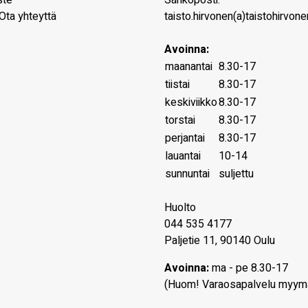
ste
Sähköposti:
Ota yhteyttä
taisto.hirvonen(a)taistohirvonen
Avoinna:
maanantai
8.30-17
tiistai
8.30-17
keskiviikko
8.30-17
torstai
8.30-17
perjantai
8.30-17
lauantai
10-14
sunnuntai
suljettu
Huolto
044 535 4177
Paljetie 11, 90140 Oulu
Avoinna:
ma - pe 8.30-17
(Huom! Varaosapalvelu myym