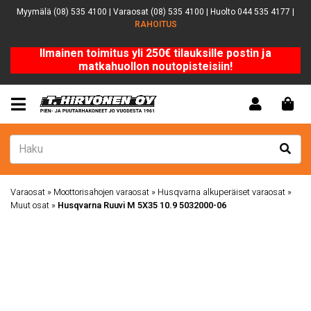
Myymälä (08) 535 4100 | Varaosat (08) 535 4100 | Huolto 044 535 4177 |
RAHOITUS
Ilmainen toimitus yli 250€ tilauksille postin ja
matkahuollon noutopisteisiin!
Varaosat
»
Moottorisahojen varaosat
»
Husqvarna alkuperäiset varaosat
»
Muut osat
»
Husqvarna Ruuvi M 5X35 10.9 5032000-06