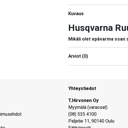
Kuvaus
Husqvarna Ru
Mikäli olet epävarma osan
Arviot (0)
Yhteystiedot
T.Hirvonen Oy
Myymälä (varaosat)
pimusehdot
(08) 535 4100
Paljetie 11
,
90140
Oulu