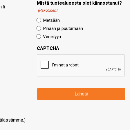
Mistä tuotealueesta olet kiinnostunut?
.fi
(Pakollinen)
Metsään
Pihaan ja puutarhaan
Veneilyyn
CAPTCHA
älässämme.)