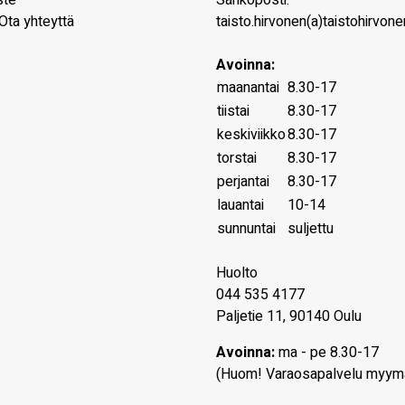
ste
Sähköposti:
Ota yhteyttä
taisto.hirvonen(a)taistohirvonen
Avoinna:
maanantai
8.30-17
tiistai
8.30-17
keskiviikko
8.30-17
torstai
8.30-17
perjantai
8.30-17
lauantai
10-14
sunnuntai
suljettu
Huolto
044 535 4177
Paljetie 11, 90140 Oulu
Avoinna:
ma - pe 8.30-17
(Huom! Varaosapalvelu myym