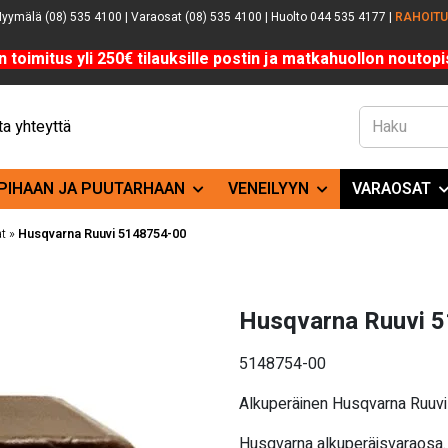
yymälä (08) 535 4100 | Varaosat (08) 535 4100 | Huolto 044 535 4177 |
RAHOIT
n toimitus yli 250€ tilauksille postin ja matkahuollon noutopis
a yhteyttä
PIHAAN JA PUUTARHAAN
VENEILYYN
VARAOSAT
t
»
Husqvarna Ruuvi 5148754-00
Husqvarna Ruuvi 
5148754-00
Alkuperäinen Husqvarna Ruuv
Husqvarna alkuperäisvaraosa.