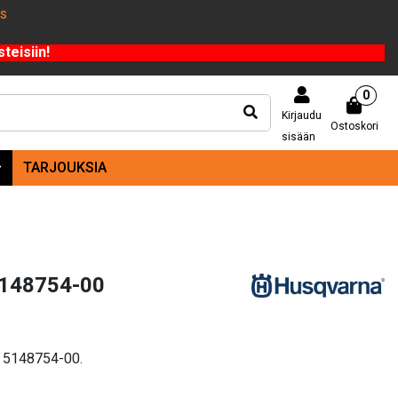
US
teisiin!
0
Kirjaudu
Ostoskori
sisään
TARJOUKSIA
5148754-00
i 5148754-00.