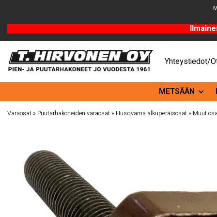
M
Ilmaine
Yhteystiedot/Ot
METSÄÄN
Varaosat
»
Puutarhakoneiden varaosat
»
Husqvarna alkuperäisosat
»
Muut osa