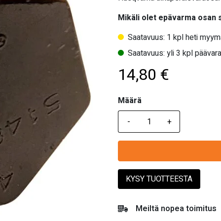
Mikäli olet epävarma osan
Saatavuus: 1 kpl heti myym
Saatavuus: yli 3 kpl päävara
14,80
€
Määrä
Määrä
KYSY TUOTTEESTA
Meiltä nopea toimitus