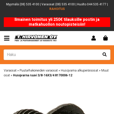
Myymälä (08) 535 4100 | Varaosat (08) 535 4100 | Huolto 044 535 4177 |
RAHOITUS
Ilmainen toimitus yli 250€ tilauksille postin ja
matkahuollon noutopisteisiin!
Varaosat
»
Puutarhakoneiden varaosat
»
Husqvarna alkuperäisosat
»
Muut
osat
»
Husqvarna ruuvi 3/8-16X3/4 8170006-12