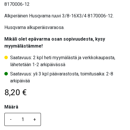
8170006-12
Alkperäinen Husqvarna ruuvi 3/8-16X3/4 8170006-12.
Husqvarna alkuperäisvaraosa.
Mikäli olet epävarma osan sopivuudesta, kysy
myymälästämme!
Saatavuus: 2 kpl heti myymälästä ja verkkokaupasta,
lähetetään 1-2 arkipäivässä
Saatavuus: yli 3 kpl päävarastosta, toimitusaika: 2-8
arkipäivää
8,20
€
Määrä
Määrä