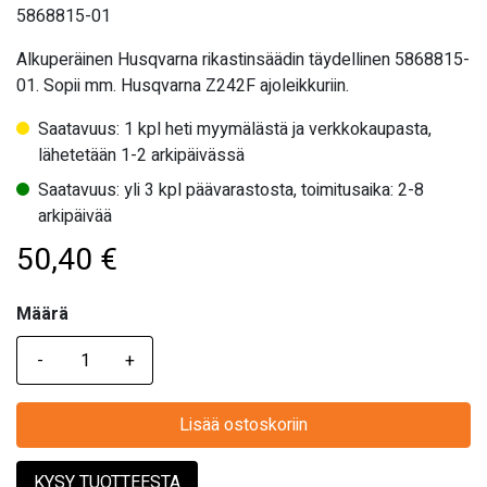
5868815-01
Alkuperäinen Husqvarna rikastinsäädin täydellinen 5868815-
01. Sopii mm. Husqvarna
Z242F ajoleikkuriin.
Saatavuus: 1 kpl heti myymälästä ja verkkokaupasta,
lähetetään 1-2 arkipäivässä
Saatavuus: yli 3 kpl päävarastosta, toimitusaika: 2-8
arkipäivää
50,40
€
Määrä
Määrä
Lisää ostoskoriin
KYSY TUOTTEESTA