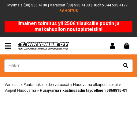
Myymälä (08) 535 4100 | Varaosat (08) 535 4100 | Huolto 044 535 4177 |
RAHOITUS
Ilmainen toimitus yli 250€ tilauksille postin ja
matkahuollon noutopisteisiin!
Varaosat
»
Puutarhakoneiden varaosat
»
Husqvarna alkuperäisosat
»
Vaijerit Husqvarna
»
Husqvarna rikastinsäädin täydellinen 5868815-01