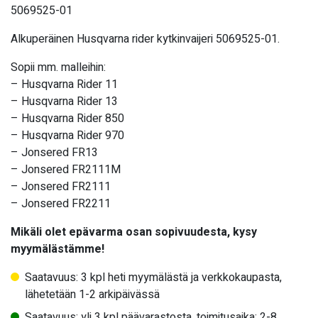
5069525-01
Alkuperäinen Husqvarna rider kytkinvaijeri 5069525-01.
Sopii mm. malleihin:
– Husqvarna Rider 11
– Husqvarna Rider 13
– Husqvarna Rider 850
– Husqvarna Rider 970
–
Jonsered FR13
– Jonsered FR2111M
– Jonsered FR2111
– Jonsered FR2211
Mikäli olet epävarma osan sopivuudesta, kysy
myymälästämme!
Saatavuus: 3 kpl heti myymälästä ja verkkokaupasta,
lähetetään 1-2 arkipäivässä
Saatavuus: yli 3 kpl päävarastosta, toimitusaika: 2-8