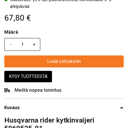
arkipäivää
67,80
€
Määrä
Määrä
Lisää ostoskoriin
KYSY TUOTTEESTA
Meiltä nopea toimitus
Kuvaus
Husqvarna rider kytkinvaijeri