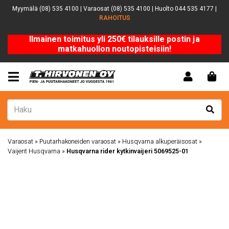
Myymälä (08) 535 4100 | Varaosat (08) 535 4100 | Huolto 044 535 4177 |
RAHOITUS
Ilmainen toimitus yli 250€ tilauksille postin ja
matkahuollon noutopisteisiin!
Varaosat
»
Puutarhakoneiden varaosat
»
Husqvarna alkuperäisosat
»
Vaijerit Husqvarna
»
Husqvarna rider kytkinvaijeri 5069525-01