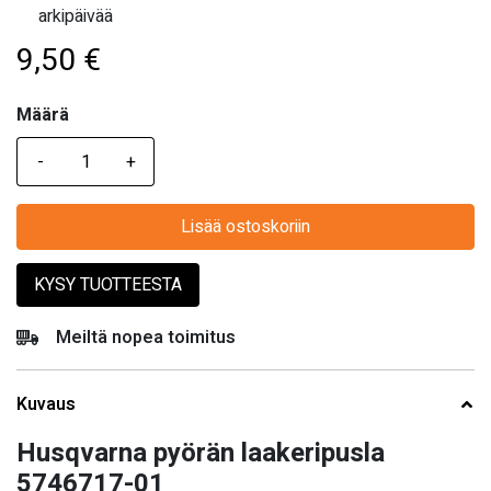
arkipäivää
9,50
€
Määrä
Määrä
Lisää ostoskoriin
KYSY TUOTTEESTA
Meiltä nopea toimitus
Kuvaus
Husqvarna pyörän laakeripusla
5746717-01