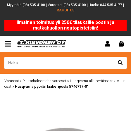
Myymälä (08) 535 4100 | Varaosat (08) 535 4100 | Huolto 044 535 4177 |
RAHOITUS
Ilmainen toimitus yli 250€ tilauksille postin ja
matkahuollon noutopisteisiin!
Varaosat
»
Puutarhakoneiden varaosat
»
Husqvarna alkuperäisosat
»
Muut
osat
»
Husqvarna pyörän laakeripusla 5746717-01