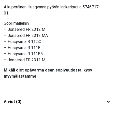
Alkuperäinen Husqvarna pyörän laakeripusla 5746717-
01.
Sopii malleihin:
– Jonsered FR 2312 M
– Jonsered FR 2312 MA
– Husqvarna R 112iC
– Husqvarna R 111B
– Husqvarna R 111B5
– Jonsered FR 2311 M
Mikäli olet epävarma osan sopivuudesta, kysy
myymälästämme!
Arviot (0)