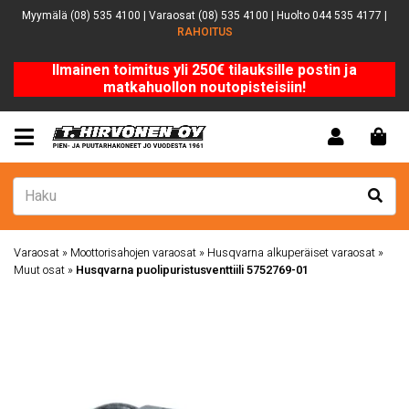
Myymälä (08) 535 4100 | Varaosat (08) 535 4100 | Huolto 044 535 4177 |
RAHOITUS
Ilmainen toimitus yli 250€ tilauksille postin ja
matkahuollon noutopisteisiin!
Varaosat
»
Moottorisahojen varaosat
»
Husqvarna alkuperäiset varaosat
»
Muut osat
»
Husqvarna puolipuristusventtiili 5752769-01