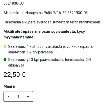
5321930-03
Alkuperäinen Husqvarna Pultti 7/16-20 5321930-03.
Husqvarna alkuperäisvaraosa. Käytetään terän kiinnitykseen.
Mikäli olet epävarma osan sopivuudesta, kysy
myymälästämme!
Saatavuus: 1 kpl heti myymälästä ja verkkokaupasta,
lähetetään 1-2 arkipäivässä
Saatavuus: yli 3 kpl päävarastosta, toimitusaika: 2-8
arkipäivää
22,50
€
Määrä
Määrä