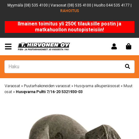
Myymälä (08) 535 4100 | Varaosat (08) 535 4100 | Huolto 044 535 4177 |
RAHOITUS
Ilmainen toimitus yli 250€ tilauksille postin ja
matkahuollon noutopisteisiin!
Varaosat
»
Puutarhakoneiden varaosat
»
Husqvarna alkuperäisosat
»
Muut
osat
»
Husqvarna Pultti 7/16-20 5321930-03