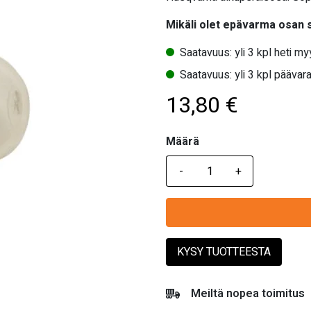
Mikäli olet epävarma osan
Saatavuus: yli 3 kpl heti m
Saatavuus: yli 3 kpl päävara
13,80
€
Määrä
Määrä
KYSY TUOTTEESTA
Meiltä nopea toimitus