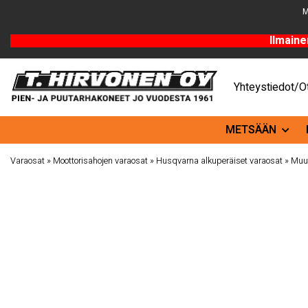
M
Ilmaine
Yhteystiedot/Ot
METSÄÄN
Varaosat
»
Moottorisahojen varaosat
»
Husqvarna alkuperäiset varaosat
»
Muut