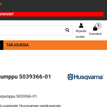
US
teisiin!
0
Kirjaudu
Ostoskori
sisään
TARJOUKSIA
pumppu 5039366-01
merpumppu 5039366-01.
i useimpiin Husqvarnan pienkoneisiin.