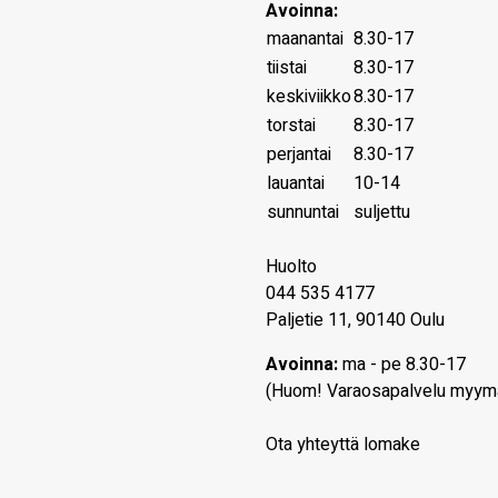
Avoinna:
maanantai
8.30-17
tiistai
8.30-17
keskiviikko
8.30-17
torstai
8.30-17
perjantai
8.30-17
lauantai
10-14
sunnuntai
suljettu
Huolto
044 535 4177
Paljetie 11, 90140 Oulu
Avoinna:
ma - pe 8.30-17
(Huom! Varaosapalvelu myym
Ota yhteyttä lomake