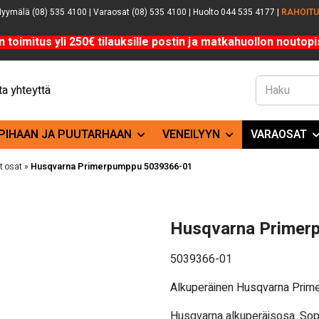
yymälä (08) 535 4100 | Varaosat (08) 535 4100 | Huolto 044 535 4177 |
RAHOIT
n toimitus yli 250€ tilauksille postin ja matkahuollon noutopis
a yhteyttä
PIHAAN JA PUUTARHAAN
VENEILYYN
VARAOSAT
 osat
»
Husqvarna Primerpumppu 5039366-01
Husqvarna Primer
5039366-01
Alkuperäinen Husqvarna Pri
Husqvarna alkuperäisosa. Sopi