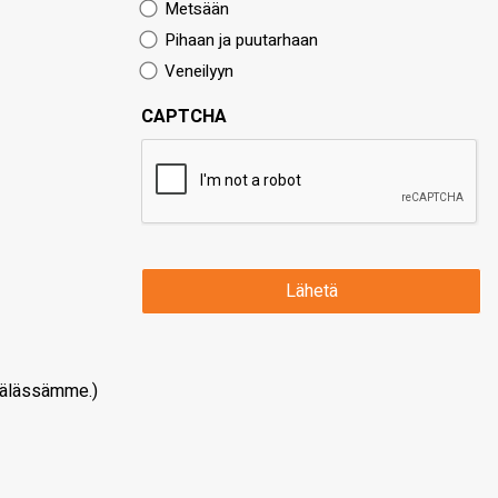
Metsään
Pihaan ja puutarhaan
Veneilyyn
CAPTCHA
älässämme.)