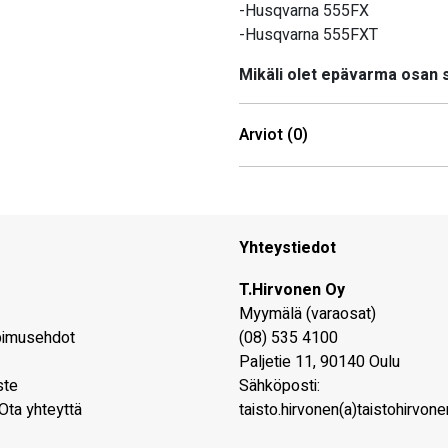
-Husqvarna 555FX
-Husqvarna 555FXT
Mikäli olet epävarma osan
Arviot (0)
Yhteystiedot
T.Hirvonen Oy
Myymälä (varaosat)
pimusehdot
(08) 535 4100
Paljetie 11
,
90140
Oulu
ste
Sähköposti:
Ota yhteyttä
taisto.hirvonen(a)taistohirvonen