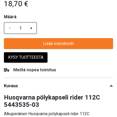
18,70
€
Määrä
Määrä
Lisää ostoskoriin
KYSY TUOTTEESTA
Meiltä nopea toimitus
Kuvaus
Husqvarna pölykapseli rider 112C
5443535-03
Alkuperäinen Husqvarna pölykapseli rider 112C