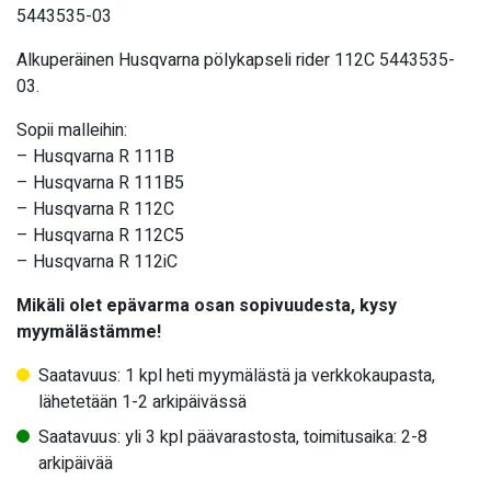
5443535-03
Alkuperäinen Husqvarna pölykapseli rider 112C 5443535-
03.
Sopii malleihin:
– Husqvarna R 111B
– Husqvarna R 111B5
– Husqvarna R 112C
– Husqvarna R 112C5
– Husqvarna R 112iC
Mikäli olet epävarma osan sopivuudesta, kysy
myymälästämme!
Saatavuus: 1 kpl heti myymälästä ja verkkokaupasta,
lähetetään 1-2 arkipäivässä
Saatavuus: yli 3 kpl päävarastosta, toimitusaika: 2-8
arkipäivää