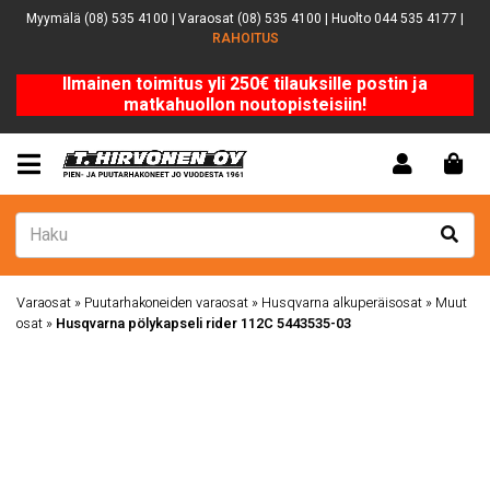
Myymälä (08) 535 4100 | Varaosat (08) 535 4100 | Huolto 044 535 4177 |
RAHOITUS
Ilmainen toimitus yli 250€ tilauksille postin ja
matkahuollon noutopisteisiin!
Varaosat
»
Puutarhakoneiden varaosat
»
Husqvarna alkuperäisosat
»
Muut
osat
»
Husqvarna pölykapseli rider 112C 5443535-03