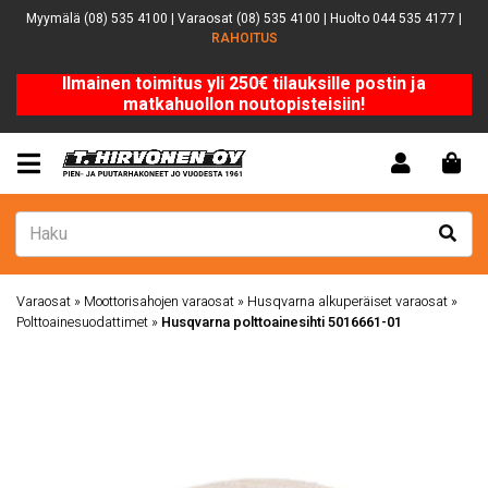
Myymälä (08) 535 4100 | Varaosat (08) 535 4100 | Huolto 044 535 4177 |
RAHOITUS
Ilmainen toimitus yli 250€ tilauksille postin ja
matkahuollon noutopisteisiin!
Varaosat
»
Moottorisahojen varaosat
»
Husqvarna alkuperäiset varaosat
»
Polttoainesuodattimet
»
Husqvarna polttoainesihti 5016661-01