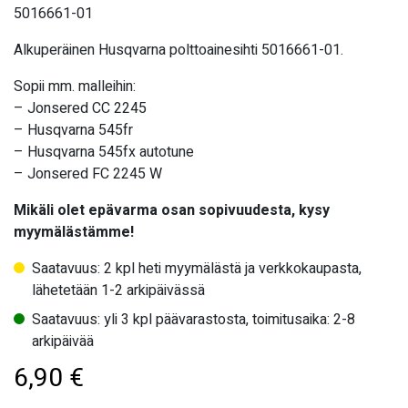
5016661-01
Alkuperäinen Husqvarna polttoainesihti 5016661-01.
Sopii mm. malleihin:
– Jonsered CC 2245
– Husqvarna 545fr
– Husqvarna 545fx autotune
– Jonsered FC 2245 W
Mikäli olet epävarma osan sopivuudesta, kysy
myymälästämme!
Saatavuus: 2 kpl heti myymälästä ja verkkokaupasta,
lähetetään 1-2 arkipäivässä
Saatavuus: yli 3 kpl päävarastosta, toimitusaika: 2-8
arkipäivää
6,90
€