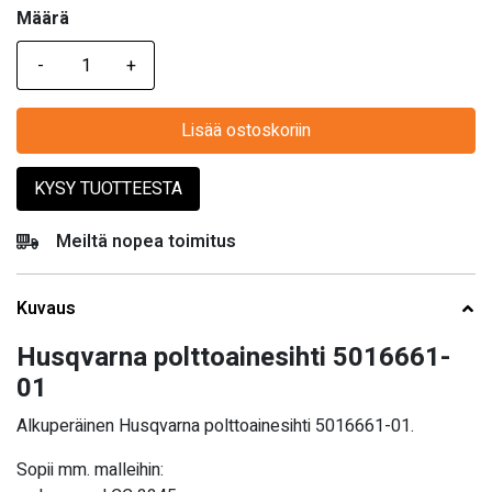
Määrä
Määrä
Lisää ostoskoriin
KYSY TUOTTEESTA
Meiltä nopea toimitus
Kuvaus
Husqvarna polttoainesihti 5016661-
01
Alkuperäinen Husqvarna polttoainesihti 5016661-01.
Sopii mm. malleihin: