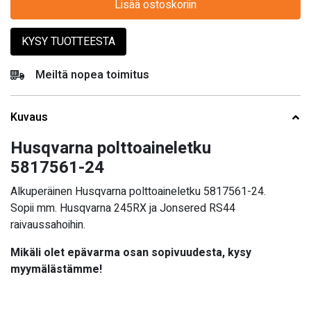
Lisää ostoskoriin
KYSY TUOTTEESTA
Meiltä nopea toimitus
Kuvaus
Husqvarna polttoaineletku
5817561-24
Alkuperäinen Husqvarna polttoaineletku 5817561-24.
Sopii mm. Husqvarna
245RX ja Jonsered RS44
raivaussahoihin.
Mikäli olet epävarma osan sopivuudesta, kysy
myymälästämme!