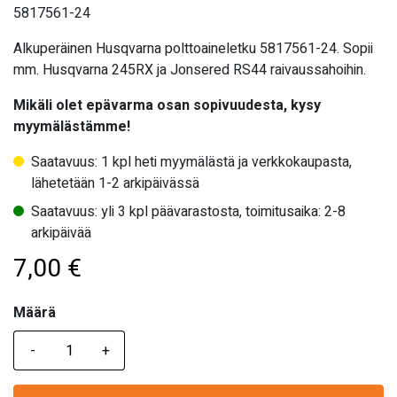
5817561-24
Alkuperäinen Husqvarna polttoaineletku 5817561-24. Sopii
mm. Husqvarna
245RX ja Jonsered RS44 raivaussahoihin.
Mikäli olet epävarma osan sopivuudesta, kysy
myymälästämme!
Saatavuus: 1 kpl heti myymälästä ja verkkokaupasta,
lähetetään 1-2 arkipäivässä
Saatavuus: yli 3 kpl päävarastosta, toimitusaika: 2-8
arkipäivää
7,00
€
Määrä
Määrä