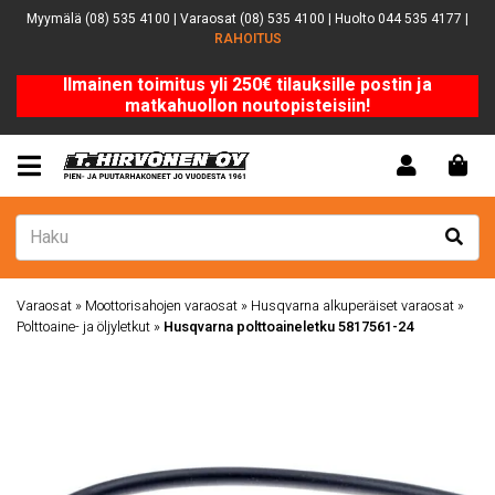
Myymälä (08) 535 4100 | Varaosat (08) 535 4100 | Huolto 044 535 4177 |
RAHOITUS
Ilmainen toimitus yli 250€ tilauksille postin ja
matkahuollon noutopisteisiin!
Varaosat
»
Moottorisahojen varaosat
»
Husqvarna alkuperäiset varaosat
»
Polttoaine- ja öljyletkut
»
Husqvarna polttoaineletku 5817561-24