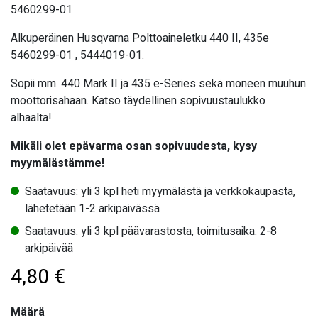
5460299-01
Alkuperäinen Husqvarna Polttoaineletku 440 II, 435e
5460299-01 , 5444019-01.
Sopii mm. 440 Mark II ja 435 e-Series sekä moneen muuhun
moottorisahaan. Katso täydellinen sopivuustaulukko
alhaalta!
Mikäli olet epävarma osan sopivuudesta, kysy
myymälästämme!
Saatavuus: yli 3 kpl heti myymälästä ja verkkokaupasta,
lähetetään 1-2 arkipäivässä
Saatavuus: yli 3 kpl päävarastosta, toimitusaika: 2-8
arkipäivää
4,80
€
Määrä
Määrä