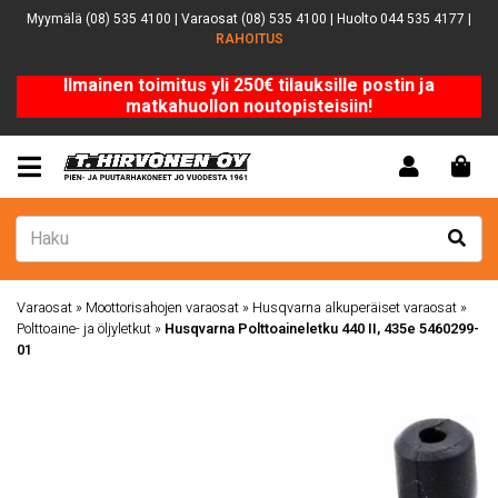
Myymälä (08) 535 4100 | Varaosat (08) 535 4100 | Huolto 044 535 4177 |
RAHOITUS
Ilmainen toimitus yli 250€ tilauksille postin ja
matkahuollon noutopisteisiin!
Varaosat
»
Moottorisahojen varaosat
»
Husqvarna alkuperäiset varaosat
»
Polttoaine- ja öljyletkut
»
Husqvarna Polttoaineletku 440 II, 435e 5460299-
01